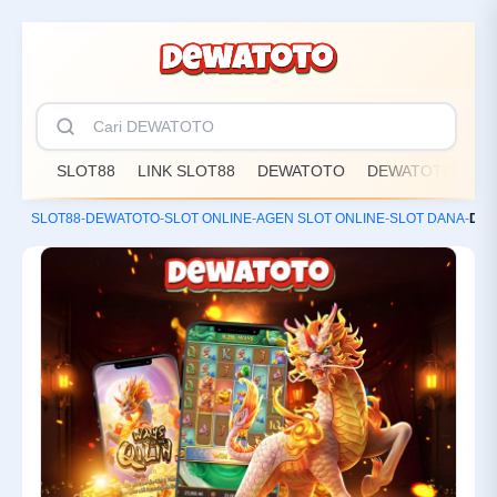
SLOT88
LINK SLOT88
DEWATOTO
DEWATOTO LOG
SLOT88
-
DEWATOTO
-
SLOT ONLINE
-
AGEN SLOT ONLINE
-
SLOT DANA
-
DEWATOTO : Link Slot88 Gacor BO Slot Online Dana Modal Efisien