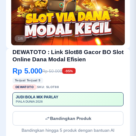
1/6
DEWATOTO : Link Slot88 Gacor BO Slot
Online Dana Modal Efisien
Rp 5.000
Rp 50.000
-95%
Terjual Terjual 5
DEWATOTO
SKU:
SLOT88
JUDI BOLA MIX PARLAY
PIALA DUNIA 2026
Bandingkan Produk
Bandingkan hingga 5 produk dengan bantuan AI