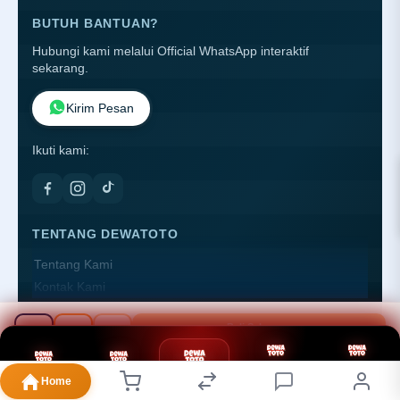
BUTUH BANTUAN?
Hubungi kami melalui Official WhatsApp interaktif
sekarang.
Kirim Pesan
Ikuti kami:
TENTANG DEWATOTO
Tentang Kami
Kontak Kami
Lokasi Toko
Beli Sekarang
FAQ
Rp 20.789.000
DEWATOTO �
2026
PT MBG. All rights reserved.
PT-TERNAK-BOLA
BUKTI
Live
BONUS
TELEGRAM
Daftar
KEMENANGAN
Chat
INFORMASI
Home