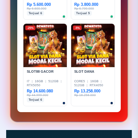
Rp 5.600.000
Rp 3.800.000
Rp 6.600.000
Rp 6.799.000
Terjual 6
Terjual 5
-25%
-5%
SLOT88 GACOR
SLOT DANA
I7
|
16GB
|
512GB
|
CORE5
|
16GB
|
RTX5050
512GB
|
RTX4050
Rp 14.600.080
Rp 13.258.000
Rp 44.999.000
Rp 18.258.000
Terjual 6