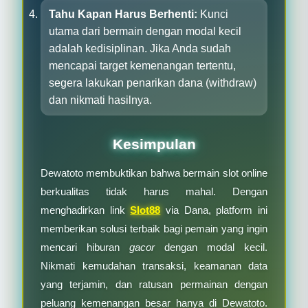
Tahu Kapan Harus Berhenti:
Kunci
utama dari bermain dengan modal kecil
adalah kedisiplinan. Jika Anda sudah
mencapai target kemenangan tertentu,
segera lakukan penarikan dana (withdraw)
dan nikmati hasilnya.
Kesimpulan
Dewatoto membuktikan bahwa bermain slot online
berkualitas tidak harus mahal. Dengan
menghadirkan link
Slot88
via Dana, platform ini
memberikan solusi terbaik bagi pemain yang ingin
mencari hiburan
gacor
dengan modal kecil.
Nikmati kemudahan transaksi, keamanan data
yang terjamin, dan ratusan permainan dengan
peluang kemenangan besar hanya di Dewatoto.