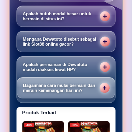
mudah diakses, aman, dan memberikan
Tentu saja! Dewatoto dikenal sebagai situs
peluang kemenangan besar bagi para
slot Dana yang sangat praktis. Kami
Apakah butuh modal besar untuk
pemainnya setiap hari.
menyediakan layanan deposit slot via Dana
bermain di situs ini?
yang prosesnya instan, aman, dan sering kali
Sama sekali tidak. Dewatoto adalah pilihan
tanpa potongan. Anda tidak perlu repot
paling tepat bagi Anda yang ingin bermain
menggunakan rekening bank untuk mulai
Mengapa Dewatoto disebut sebagai
dengan modal kecil. Kami menetapkan batas
link Slot88 online gacor?
bermain.
minimal deposit yang sangat terjangkau,
Kami bekerja sama langsung dengan provider
sehingga siapa pun memiliki kesempatan
Slot88 untuk menghadirkan deretan game
yang sama untuk menikmati permainan dan
Apakah permainan di Dewatoto
dengan tingkat RTP (Return to Player) dan
mudah diakses lewat HP?
meraih jackpot tanpa harus menguras
winrate yang tinggi. Artinya, mesin slot di situs
kantong.
Sangat mudah! Platform Dewatoto dirancang
kami jauh lebih "gacor" atau lebih mudah
Bagaimana cara mulai bermain dan
dengan teknologi yang 100% responsif
memuntahkan kemenangan beruntun
meraih kemenangan hari ini?
(mobile-friendly). Anda bisa langsung bermain
meskipun Anda hanya memasang taruhan
dari browser smartphone (Android maupun
Langkahnya sangat singkat: kunjungi situs
kecil.
iOS) Anda tanpa lag dan tanpa perlu
resmi Dewatoto, daftarkan akun Anda secara
Produk Terkait
mengunduh aplikasi tambahan yang
gratis, lakukan deposit slot via Dana
memberatkan memori HP.
menggunakan modal kecil Anda, dan pilih
-10%
-18%
permainan Slot88 favorit Anda. Putar