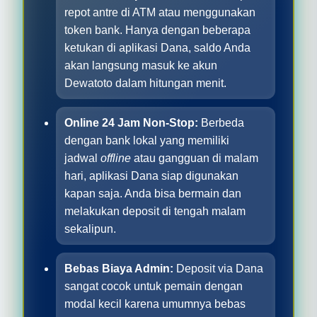
repot antre di ATM atau menggunakan
token bank. Hanya dengan beberapa
ketukan di aplikasi Dana, saldo Anda
akan langsung masuk ke akun
Dewatoto dalam hitungan menit.
Online 24 Jam Non-Stop:
Berbeda
dengan bank lokal yang memiliki
jadwal
offline
atau gangguan di malam
hari, aplikasi Dana siap digunakan
kapan saja. Anda bisa bermain dan
melakukan deposit di tengah malam
sekalipun.
Bebas Biaya Admin:
Deposit via Dana
sangat cocok untuk pemain dengan
modal kecil karena umumnya bebas