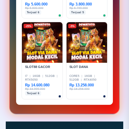
Rp 5.600.000
Rp 3.800.000
Rp 6.600.000
Rp 6.799.000
Terjual 6
Terjual 5
-25%
-5%
SLOT88 GACOR
SLOT DANA
I7
|
16GB
|
512GB
|
CORE5
|
16GB
|
RTX5050
512GB
|
RTX4050
Rp 14.600.080
Rp 13.258.000
Rp 44.999.000
Rp 18.258.000
Terjual 6