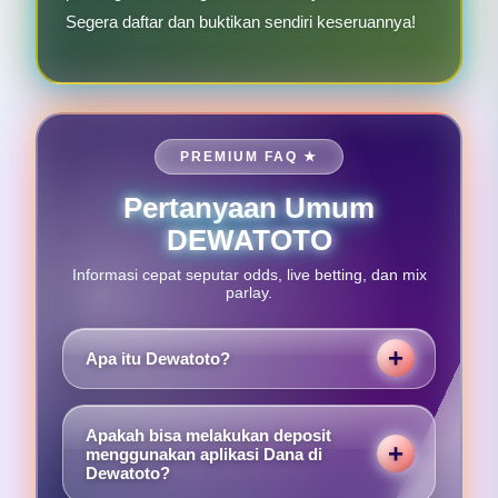
Segera daftar dan buktikan sendiri keseruannya!
PREMIUM FAQ ★
Pertanyaan Umum
DEWATOTO
Informasi cepat seputar odds, live betting, dan mix
parlay.
Apa itu Dewatoto?
Dewatoto adalah penyedia link Slot88 online
gacor terpercaya yang menghadirkan ratusan
Apakah bisa melakukan deposit
permainan slot berkualitas. Kami berkomitmen
menggunakan aplikasi Dana di
Dewatoto?
memberikan platform bermain yang sangat