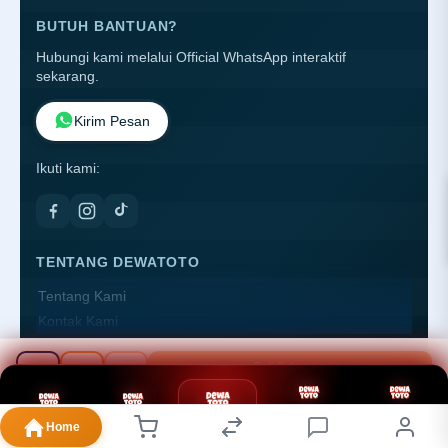
BUTUH BANTUAN?
Hubungi kami melalui Official WhatsApp interaktif
sekarang.
Kirim Pesan
Ikuti kami:
TENTANG DEWATOTO
Tentang Kami
Kontak Kami
Lokasi Toko
Beli Sekarang
FAQ
Rp 20.789.000
DEWATOTO �
2026
PT MBG. All rights reserved.
PT-TERNAK-BOLA
BUKTI
Live
BONUS
TELEGRAM
Daftar
KEMENANGAN
Chat
INFORMASI
Home