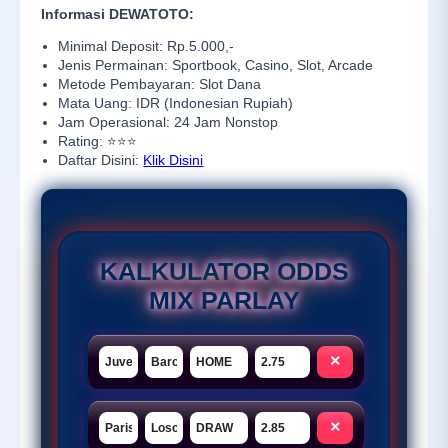
Informasi DEWATOTO:
Minimal Deposit: Rp.5.000,-
Jenis Permainan: Sportbook, Casino, Slot, Arcade
Metode Pembayaran: Slot Dana
Mata Uang: IDR (Indonesian Rupiah)
Jam Operasional: 24 Jam Nonstop
Rating: ⭐⭐⭐
Daftar Disini:
Klik Disini
KALKULATOR ODDS
MIX PARLAY
×
×