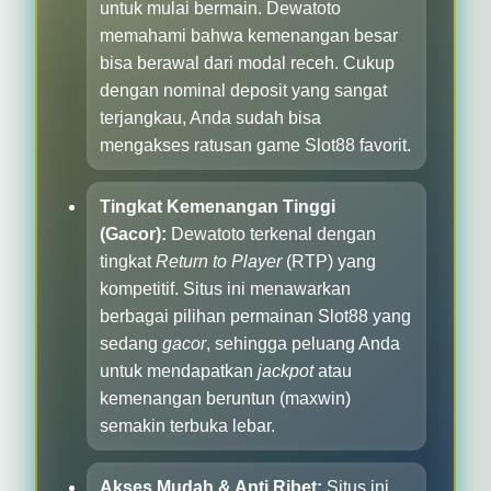
untuk mulai bermain. Dewatoto
memahami bahwa kemenangan besar
bisa berawal dari modal receh. Cukup
dengan nominal deposit yang sangat
terjangkau, Anda sudah bisa
mengakses ratusan game Slot88 favorit.
Tingkat Kemenangan Tinggi
(Gacor):
Dewatoto terkenal dengan
tingkat
Return to Player
(RTP) yang
kompetitif. Situs ini menawarkan
berbagai pilihan permainan Slot88 yang
sedang
gacor
, sehingga peluang Anda
untuk mendapatkan
jackpot
atau
kemenangan beruntun (maxwin)
semakin terbuka lebar.
Akses Mudah & Anti Ribet:
Situs ini