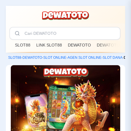
SLOT88
LINK SLOT88
DEWATOTO
DEWATOTO LOG
SLOT88
-
DEWATOTO
-
SLOT ONLINE
-
AGEN SLOT ONLINE
-
SLOT DANA
-
DEWATOTO : Link Slot88 Gacor BO Slot Online Dana Modal Efisien