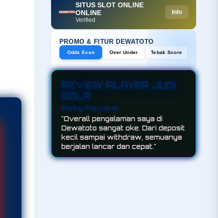
SITUS SLOT ONLINE
ONLINE
Info
Verified
PROMO & FITUR DEWATOTO
Odds Even
Over Under
Tebak Score
REVIEW PLAYER JUDI
BOLA
Rizal Farizan
"Dewatoto jadi pilihan saya karena
bisa deposit via Dana dengan
modal kecil. Cocok banget buat
yang mau coba slot tanpa harus
keluar banyak uang."