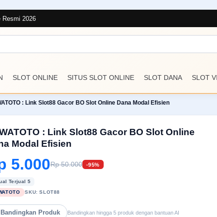
e Resmi 2026
N
SLOT ONLINE
SITUS SLOT ONLINE
SLOT DANA
SLOT V
TOTO : Link Slot88 Gacor BO Slot Online Dana Modal Efisien
WATOTO : Link Slot88 Gacor BO Slot Online
na Modal Efisien
p 5.000
Rp 50.000
-95%
ual Terjual 5
WATOTO
SKU:
SLOT88
Bandingkan Produk
Bandingkan hingga 5 produk dengan bantuan AI