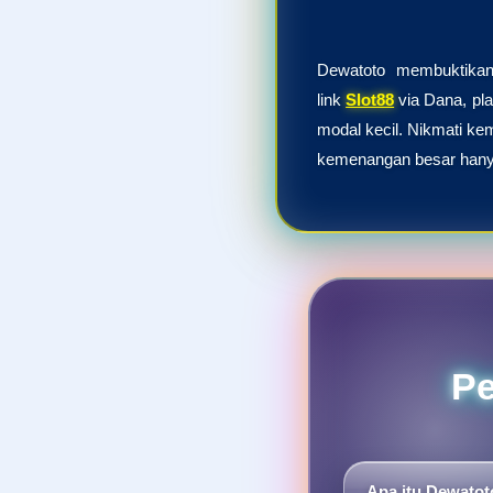
Dewatoto membuktikan
link
Slot88
via Dana, pla
modal kecil. Nikmati ke
kemenangan besar hanya 
P
Apa itu Dewatot