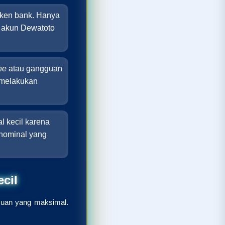
oken bank. Hanya
e akun Dewatoto
ine
atau gangguan
n melakukan
 kecil karena
 nominal yang
cil
cuan yang maksimal.