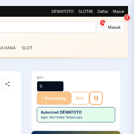
DEWATOTO
SLOT88
Daftar
Masuk
0
0
Masuk
IA DANA
SLOT
QTY
+ Keranjang
Beli
Autorized DEWATOTO
Agen Slot Online Terpercaya