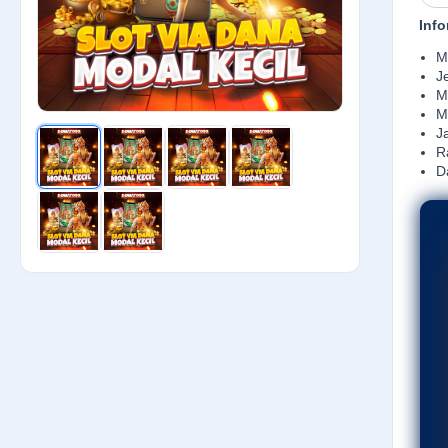
Inf
M
J
M
M
J
R
D