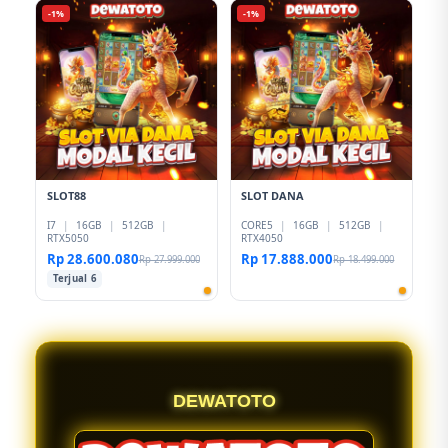
-1%
-1%
SLOT88
SLOT DANA
I7
|
16GB
|
512GB
|
CORE5
|
16GB
|
512GB
|
RTX5050
RTX4050
Rp 28.600.080
Rp 17.888.000
Rp 27.999.000
Rp 18.499.000
Terjual 6
DEWATOTO