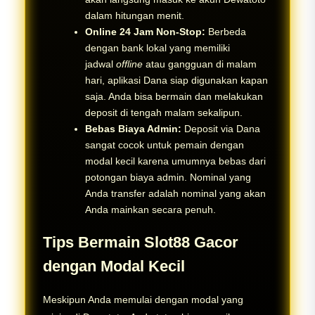
dalam hitungan menit.
Online 24 Jam Non-Stop:
Berbeda
dengan bank lokal yang memiliki
jadwal
offline
atau gangguan di malam
hari, aplikasi Dana siap digunakan kapan
saja. Anda bisa bermain dan melakukan
deposit di tengah malam sekalipun.
Bebas Biaya Admin:
Deposit via Dana
sangat cocok untuk pemain dengan
modal kecil karena umumnya bebas dari
potongan biaya admin. Nominal yang
Anda transfer adalah nominal yang akan
Anda mainkan secara penuh.
Tips Bermain Slot88 Gacor
dengan Modal Kecil
Meskipun Anda memulai dengan modal yang