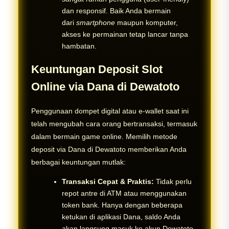
dan responsif. Baik Anda bermain
dari
smartphone
maupun komputer,
akses ke permainan tetap lancar tanpa
hambatan.
Keuntungan Deposit Slot
Online via Dana di Dewatoto
Penggunaan dompet digital atau e-wallet saat ini
telah mengubah cara orang bertransaksi, termasuk
dalam bermain game online. Memilih metode
deposit via Dana di Dewatoto memberikan Anda
berbagai keuntungan mutlak:
Transaksi Cepat & Praktis:
Tidak perlu
repot antre di ATM atau menggunakan
token bank. Hanya dengan beberapa
ketukan di aplikasi Dana, saldo Anda
akan langsung masuk ke akun Dewatoto