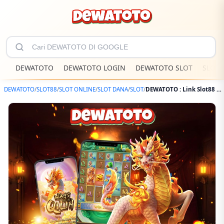
DEWATOTO
DEWATOTO LOGIN
DEWATOTO SLOT
SLOT 
DEWATOTO
/
SLOT88
/
SLOT ONLINE
/
SLOT DANA
/
SLOT
/
DEWATOTO : Link Slot88 Gacor BO Slot Online Dana Modal Bersahabat