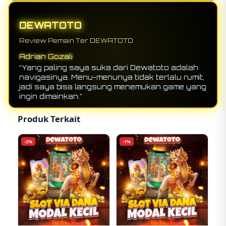
DEWATOTO
Review Pemain Ter DEWATOTO
Adrian Gozali
“Yang paling saya suka dari Dewatoto adalah
navigasinya. Menu-menunya tidak terlalu rumit,
jadi saya bisa langsung menemukan game yang
ingin dimainkan.”
Produk Terkait
-2%
-1%