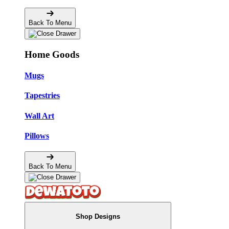
Back To Menu
Home Goods
Mugs
Tapestries
Wall Art
Pillows
Back To Menu
Shop Designs