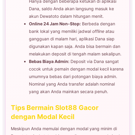
Hanya dengan beberapa ketukan di aplikasi
Dana, saldo Anda akan langsung masuk ke
akun Dewatoto dalam hitungan menit.
Online 24 Jam Non-Stop:
Berbeda dengan
bank lokal yang memiliki jadwal
offline
atau
gangguan di malam hari, aplikasi Dana siap
digunakan kapan saja. Anda bisa bermain dan
melakukan deposit di tengah malam sekalipun.
Bebas Biaya Admin:
Deposit via Dana sangat
cocok untuk pemain dengan modal kecil karena
umumnya bebas dari potongan biaya admin.
Nominal yang Anda transfer adalah nominal
yang akan Anda mainkan secara penuh.
Tips Bermain Slot88 Gacor
dengan Modal Kecil
Meskipun Anda memulai dengan modal yang minim di