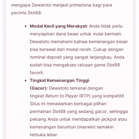
mengapa Dewatoto menjadi primadona bagi para
pecinta Slot88:
Modal Kecil yang Merakyat:
Anda tidak perlu
menyiapkan dana besar untuk mulai bermain.
Dewatoto memahami bahwa kemenangan besar
bisa berawal dari modal receh. Cukup dengan
nominal deposit yang sangat terjangkau, Anda
sudah bisa mengakses ratusan game Slot88
favorit.
Tingkat Kemenangan Tinggi
(Gacor):
Dewatoto terkenal dengan
tingkat
Return to Player
(RTP) yang kompetitif.
Situs ini menawarkan berbagai pilihan
permainan Slot88 yang sedang
gacor
, sehingga
peluang Anda untuk mendapatkan
jackpot
atau
kemenangan beruntun (maxwin) semakin
terbuka lebar.