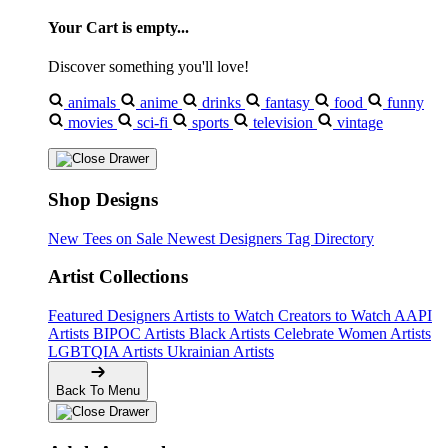
Your Cart is empty...
Discover something you'll love!
animals
anime
drinks
fantasy
food
funny
movies
sci-fi
sports
television
vintage
Shop Designs
New Tees on Sale
Newest Designers
Tag Directory
Artist Collections
Featured Designers
Artists to Watch
Creators to Watch
AAPI
Artists
BIPOC Artists
Black Artists
Celebrate Women Artists
LGBTQIA Artists
Ukrainian Artists
Back To Menu