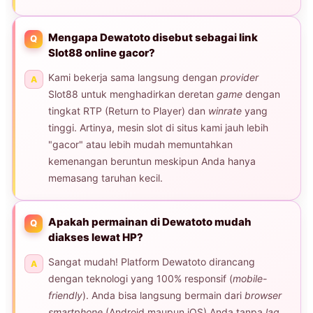
Mengapa Dewatoto disebut sebagai link
Slot88 online gacor?
Kami bekerja sama langsung dengan
provider
Slot88 untuk menghadirkan deretan
game
dengan
tingkat RTP (Return to Player) dan
winrate
yang
tinggi. Artinya, mesin slot di situs kami jauh lebih
"gacor" atau lebih mudah memuntahkan
kemenangan beruntun meskipun Anda hanya
memasang taruhan kecil.
Apakah permainan di Dewatoto mudah
diakses lewat HP?
Sangat mudah! Platform Dewatoto dirancang
dengan teknologi yang 100% responsif (
mobile-
friendly
). Anda bisa langsung bermain dari
browser
smartphone
(Android maupun iOS) Anda tanpa
lag