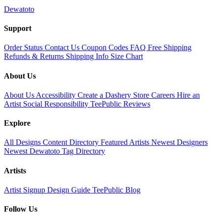
Dewatoto
Support
Order Status
Contact Us
Coupon Codes
FAQ
Free Shipping
Refunds & Returns
Shipping Info
Size Chart
About Us
About Us
Accessibility
Create a Dashery Store
Careers
Hire an
Artist
Social Responsibility
TeePublic Reviews
Explore
All Designs
Content Directory
Featured Artists
Newest Designers
Newest Dewatoto
Tag Directory
Artists
Artist Signup
Design Guide
TeePublic Blog
Follow Us