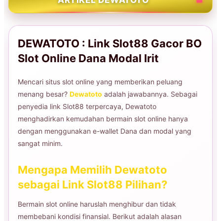
DEWATOTO : Link Slot88 Gacor BO
Slot Online Dana Modal Irit
Mencari situs slot online yang memberikan peluang
menang besar?
Dewatoto
adalah jawabannya. Sebagai
penyedia link Slot88 terpercaya, Dewatoto
menghadirkan kemudahan bermain slot online hanya
dengan menggunakan e-wallet Dana dan modal yang
sangat minim.
Mengapa Memilih Dewatoto
sebagai Link Slot88 Pilihan?
Bermain slot online haruslah menghibur dan tidak
membebani kondisi finansial. Berikut adalah alasan