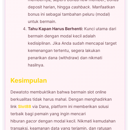
deposit harian, hingga
cashback
. Manfaatkan
bonus ini sebagai tambahan peluru (modal)
untuk bermain.
Tahu Kapan Harus Berhenti:
Kunci utama dari
bermain dengan modal kecil adalah
kedisiplinan. Jika Anda sudah mencapai target
kemenangan tertentu, segera lakukan
penarikan dana (withdraw) dan nikmati
hasilnya.
Kesimpulan
Dewatoto membuktikan bahwa bermain slot online
berkualitas tidak harus mahal. Dengan menghadirkan
link
Slot88
via Dana, platform ini memberikan solusi
terbaik bagi pemain yang ingin mencari
hiburan
gacor
dengan modal kecil. Nikmati kemudahan
transaksi, keamanan data yang terjamin, dan ratusan