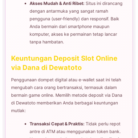
Akses Mudah & Anti Ribet:
Situs ini dirancang
dengan antarmuka yang sangat ramah
pengguna (user-friendly) dan responsif. Baik
Anda bermain dari
smartphone
maupun
komputer, akses ke permainan tetap lancar
tanpa hambatan.
Keuntungan Deposit Slot Online
via Dana di Dewatoto
Penggunaan dompet digital atau e-wallet saat ini telah
mengubah cara orang bertransaksi, termasuk dalam
bermain game online. Memilih metode deposit via Dana
di Dewatoto memberikan Anda berbagai keuntungan
mutlak:
Transaksi Cepat & Praktis:
Tidak perlu repot
antre di ATM atau menggunakan token bank.