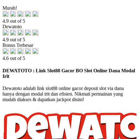
Murah!
4.9 out of 5
Dewatoto
4.9 out of 5
Bonus Terbesar
4.6 out of 5
DEWATOTO : Link Slot88 Gacor BO Slot Online Dana Modal
Irit
Dewatoto adalah link slot88 online gacor deposit slot via dana
hanya dengan modal irit dan efisien. Nikmati permainan yang
mudah diakses & dapatkan jackpot disini!