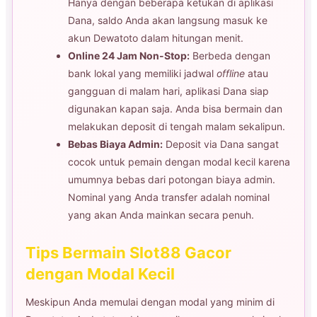
Hanya dengan beberapa ketukan di aplikasi
Dana, saldo Anda akan langsung masuk ke
akun Dewatoto dalam hitungan menit.
Online 24 Jam Non-Stop:
Berbeda dengan
bank lokal yang memiliki jadwal
offline
atau
gangguan di malam hari, aplikasi Dana siap
digunakan kapan saja. Anda bisa bermain dan
melakukan deposit di tengah malam sekalipun.
Bebas Biaya Admin:
Deposit via Dana sangat
cocok untuk pemain dengan modal kecil karena
umumnya bebas dari potongan biaya admin.
Nominal yang Anda transfer adalah nominal
yang akan Anda mainkan secara penuh.
Tips Bermain Slot88 Gacor
dengan Modal Kecil
Meskipun Anda memulai dengan modal yang minim di