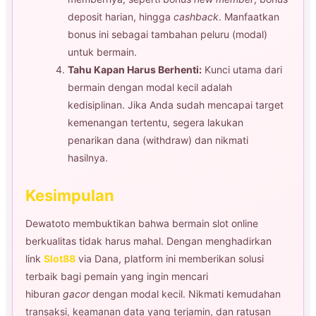
deposit harian, hingga
cashback
. Manfaatkan
bonus ini sebagai tambahan peluru (modal)
untuk bermain.
Tahu Kapan Harus Berhenti:
Kunci utama dari
bermain dengan modal kecil adalah
kedisiplinan. Jika Anda sudah mencapai target
kemenangan tertentu, segera lakukan
penarikan dana (withdraw) dan nikmati
hasilnya.
Kesimpulan
Dewatoto membuktikan bahwa bermain slot online
berkualitas tidak harus mahal. Dengan menghadirkan
link
Slot88
via Dana, platform ini memberikan solusi
terbaik bagi pemain yang ingin mencari
hiburan
gacor
dengan modal kecil. Nikmati kemudahan
transaksi, keamanan data yang terjamin, dan ratusan