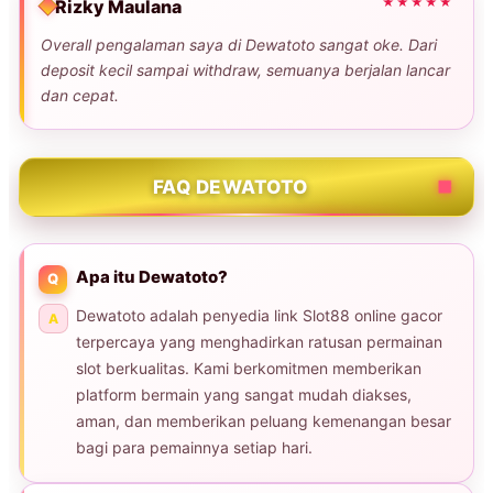
Rizky Maulana
Overall pengalaman saya di Dewatoto sangat oke. Dari
deposit kecil sampai withdraw, semuanya berjalan lancar
dan cepat.
FAQ DEWATOTO
Apa itu Dewatoto?
Dewatoto adalah penyedia link Slot88 online gacor
terpercaya yang menghadirkan ratusan permainan
slot berkualitas. Kami berkomitmen memberikan
platform bermain yang sangat mudah diakses,
aman, dan memberikan peluang kemenangan besar
bagi para pemainnya setiap hari.