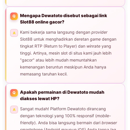
Mengapa Dewatoto disebut sebagai link
Slot88 online gacor?
Kami bekerja sama langsung dengan
provider
Slot88 untuk menghadirkan deretan
game
dengan
tingkat RTP (Return to Player) dan
winrate
yang
tinggi. Artinya, mesin slot di situs kami jauh lebih
"gacor" atau lebih mudah memuntahkan
kemenangan beruntun meskipun Anda hanya
memasang taruhan kecil.
Apakah permainan di Dewatoto mudah
diakses lewat HP?
Sangat mudah! Platform Dewatoto dirancang
dengan teknologi yang 100% responsif (
mobile-
friendly
). Anda bisa langsung bermain dari
browser
smartphone
(Android maupun iOS) Anda tanpa
lag