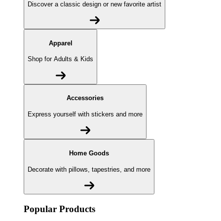
Discover a classic design or new favorite artist
Apparel
Shop for Adults & Kids
Accessories
Express yourself with stickers and more
Home Goods
Decorate with pillows, tapestries, and more
Popular Products