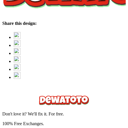
Share this design:
Don't love it? We'll fix it. For free.
100% Free Exchanges.