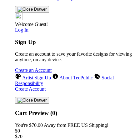
Welcome Guest!
Log In
Sign Up
Create an account to save your favorite designs for viewing
anytime, on any device.
Create an Account
Artist Sign Up
About TeePublic
Social
Responsibility
Create Account
Cart Preview (0)
You're
$70.00
Away from
FREE US Shipping!
$0
$70