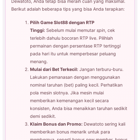
Dewatoto, Anda tetap bisa meraih cuan yang maksimal.
Berikut adalah beberapa tips yang bisa Anda terapkan:
Pilih Game Slot88 dengan RTP
Tinggi:
Sebelum mulai memutar
spin
, cek
terlebih dahulu bocoran RTP live. Pilihlah
permainan dengan persentase RTP tertinggi
pada hari itu untuk memperbesar peluang
menang.
Mulai dari Bet Terkecil:
Jangan terburu-buru.
Lakukan pemanasan dengan menggunakan
nominal taruhan (bet) paling kecil. Perhatikan
pola mesin slotnya. Jika mesin mulai
memberikan kemenangan kecil secara
konsisten, Anda bisa menaikkan taruhan sedikit
demi sedikit.
Klaim Bonus dan Promo:
Dewatoto sering kali
memberikan bonus menarik untuk para
membernya, seperti bonus
new member
, bonus