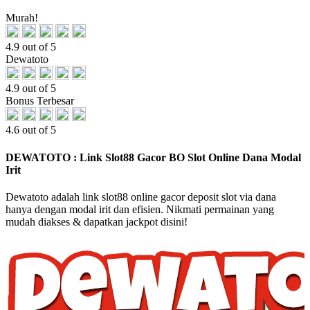
Murah!
4.9 out of 5
Dewatoto
4.9 out of 5
Bonus Terbesar
4.6 out of 5
DEWATOTO : Link Slot88 Gacor BO Slot Online Dana Modal
Irit
Dewatoto adalah link slot88 online gacor deposit slot via dana
hanya dengan modal irit dan efisien. Nikmati permainan yang
mudah diakses & dapatkan jackpot disini!