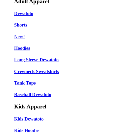
Adult Apparel
Dewatoto
Shorts
New!
Hoodies
Long Sleeve Dewatoto
Crewneck Sweatshirts
Tank Tops
Baseball Dewatoto
Kids Apparel
Kids Dewatoto
Kids Hoodie