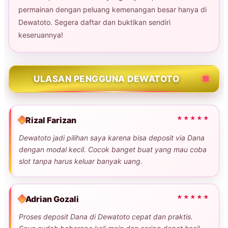
permainan dengan peluang kemenangan besar hanya di
Dewatoto. Segera daftar dan buktikan sendiri
keseruannya!
ULASAN PENGGUNA DEWATOTO
Rizal Farizan
Dewatoto jadi pilihan saya karena bisa deposit via Dana
dengan modal kecil. Cocok banget buat yang mau coba
slot tanpa harus keluar banyak uang.
Adrian Gozali
Proses deposit Dana di Dewatoto cepat dan praktis.