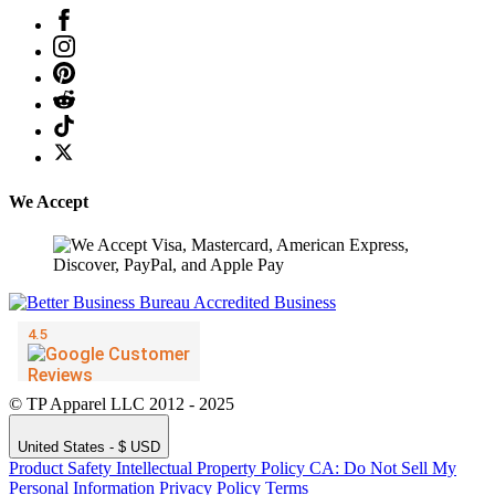
We Accept
© TP Apparel LLC 2012 - 2025
United States - $ USD
Product Safety
Intellectual Property Policy
CA: Do Not Sell My
Personal Information
Privacy Policy
Terms