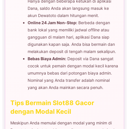
Hanya dengan beberapa ketukan di aplikasi
Dana, saldo Anda akan langsung masuk ke
akun Dewatoto dalam hitungan menit.
Online 24 Jam Non-Stop:
Berbeda dengan
bank lokal yang memiliki jadwal
offline
atau
gangguan di malam hari, aplikasi Dana siap
digunakan kapan saja. Anda bisa bermain dan
melakukan deposit di tengah malam sekalipun.
Bebas Biaya Admin:
Deposit via Dana sangat
cocok untuk pemain dengan modal kecil karena
umumnya bebas dari potongan biaya admin.
Nominal yang Anda transfer adalah nominal
yang akan Anda mainkan secara penuh.
Tips Bermain Slot88 Gacor
dengan Modal Kecil
Meskipun Anda memulai dengan modal yang minim di