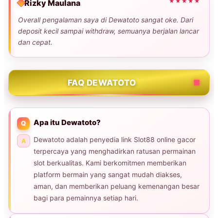
Rizky Maulana
Overall pengalaman saya di Dewatoto sangat oke. Dari
deposit kecil sampai withdraw, semuanya berjalan lancar
dan cepat.
FAQ DEWATOTO
Apa itu Dewatoto?
Dewatoto adalah penyedia link Slot88 online gacor
terpercaya yang menghadirkan ratusan permainan
slot berkualitas. Kami berkomitmen memberikan
platform bermain yang sangat mudah diakses,
aman, dan memberikan peluang kemenangan besar
bagi para pemainnya setiap hari.