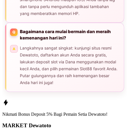
dan tanpa perlu mengunduh aplikasi tambahan
yang memberatkan memori HP.
Bagaimana cara mulai bermain dan meraih
kemenangan hari ini?
Langkahnya sangat singkat: kunjungi situs resmi
Dewatoto, daftarkan akun Anda secara gratis,
lakukan deposit slot via Dana menggunakan modal
kecil Anda, dan pilih permainan Slot88 favorit Anda.
Putar gulungannya dan raih kemenangan besar
Anda hari ini juga!
Nikmati
Bonus Deposit 5%
Bagi Pemain Setia
Dewatoto!
MARKET Dewatoto