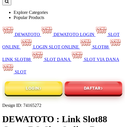
Explore Categories
Popular Products
DEWATOTO
DEWATOTO LOGIN
SLOT
ONLINE
LOGIN SLOT ONLINE
SLOT88
LINK SLOT88
SLOT DANA
SLOT VIA DANA
SLOT
LOGIN
DAFTAR
Design ID: 74165272
DEWATOTO : Link Slot88