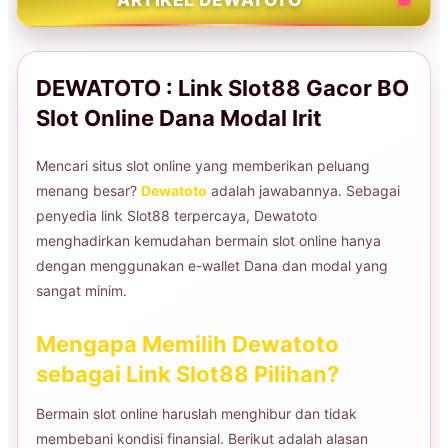
DEWATOTO : Link Slot88 Gacor BO
Slot Online Dana Modal Irit
Mencari situs slot online yang memberikan peluang
menang besar?
Dewatoto
adalah jawabannya. Sebagai
penyedia link Slot88 terpercaya, Dewatoto
menghadirkan kemudahan bermain slot online hanya
dengan menggunakan e-wallet Dana dan modal yang
sangat minim.
Mengapa Memilih Dewatoto
sebagai Link Slot88 Pilihan?
Bermain slot online haruslah menghibur dan tidak
membebani kondisi finansial. Berikut adalah alasan