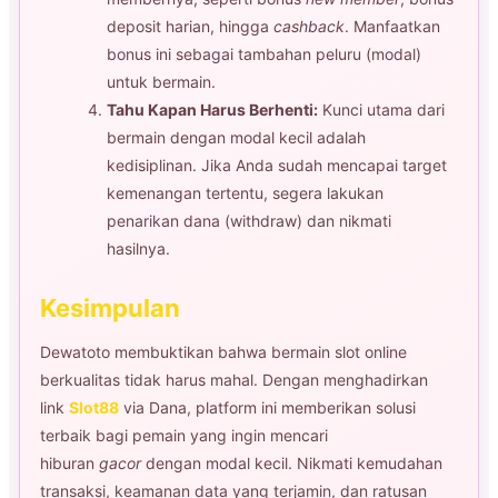
deposit harian, hingga
cashback
. Manfaatkan
bonus ini sebagai tambahan peluru (modal)
untuk bermain.
Tahu Kapan Harus Berhenti:
Kunci utama dari
bermain dengan modal kecil adalah
kedisiplinan. Jika Anda sudah mencapai target
kemenangan tertentu, segera lakukan
penarikan dana (withdraw) dan nikmati
hasilnya.
Kesimpulan
Dewatoto membuktikan bahwa bermain slot online
berkualitas tidak harus mahal. Dengan menghadirkan
link
Slot88
via Dana, platform ini memberikan solusi
terbaik bagi pemain yang ingin mencari
hiburan
gacor
dengan modal kecil. Nikmati kemudahan
transaksi, keamanan data yang terjamin, dan ratusan