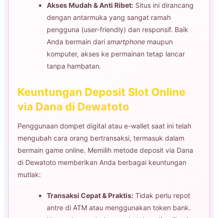
Akses Mudah & Anti Ribet:
Situs ini dirancang
dengan antarmuka yang sangat ramah
pengguna (user-friendly) dan responsif. Baik
Anda bermain dari
smartphone
maupun
komputer, akses ke permainan tetap lancar
tanpa hambatan.
Keuntungan Deposit Slot Online
via Dana di Dewatoto
Penggunaan dompet digital atau e-wallet saat ini telah
mengubah cara orang bertransaksi, termasuk dalam
bermain game online. Memilih metode deposit via Dana
di Dewatoto memberikan Anda berbagai keuntungan
mutlak:
Transaksi Cepat & Praktis:
Tidak perlu repot
antre di ATM atau menggunakan token bank.