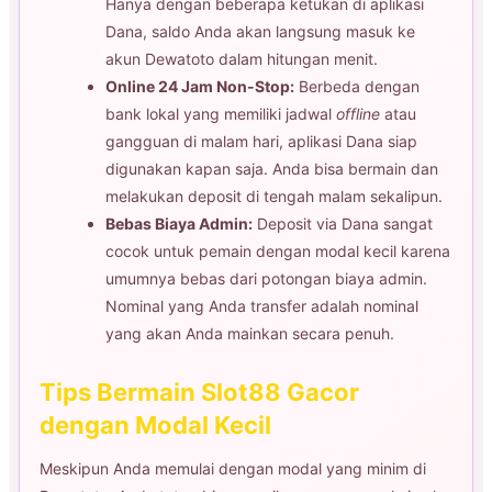
Hanya dengan beberapa ketukan di aplikasi
Dana, saldo Anda akan langsung masuk ke
akun Dewatoto dalam hitungan menit.
Online 24 Jam Non-Stop:
Berbeda dengan
bank lokal yang memiliki jadwal
offline
atau
gangguan di malam hari, aplikasi Dana siap
digunakan kapan saja. Anda bisa bermain dan
melakukan deposit di tengah malam sekalipun.
Bebas Biaya Admin:
Deposit via Dana sangat
cocok untuk pemain dengan modal kecil karena
umumnya bebas dari potongan biaya admin.
Nominal yang Anda transfer adalah nominal
yang akan Anda mainkan secara penuh.
Tips Bermain Slot88 Gacor
dengan Modal Kecil
Meskipun Anda memulai dengan modal yang minim di