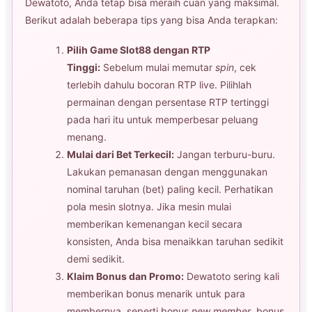
Dewatoto, Anda tetap bisa meraih cuan yang maksimal.
Berikut adalah beberapa tips yang bisa Anda terapkan:
Pilih Game Slot88 dengan RTP
Tinggi:
Sebelum mulai memutar
spin
, cek
terlebih dahulu bocoran RTP live. Pilihlah
permainan dengan persentase RTP tertinggi
pada hari itu untuk memperbesar peluang
menang.
Mulai dari Bet Terkecil:
Jangan terburu-buru.
Lakukan pemanasan dengan menggunakan
nominal taruhan (bet) paling kecil. Perhatikan
pola mesin slotnya. Jika mesin mulai
memberikan kemenangan kecil secara
konsisten, Anda bisa menaikkan taruhan sedikit
demi sedikit.
Klaim Bonus dan Promo:
Dewatoto sering kali
memberikan bonus menarik untuk para
membernya, seperti bonus
new member
, bonus