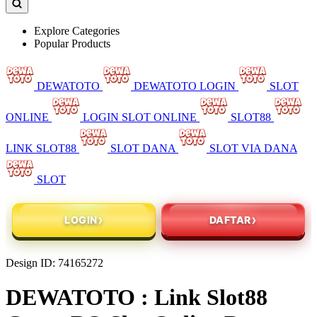
Explore Categories
Popular Products
DEWATOTO
DEWATOTO LOGIN
SLOT
ONLINE
LOGIN SLOT ONLINE
SLOT88
LINK SLOT88
SLOT DANA
SLOT VIA DANA
SLOT
LOGIN
DAFTAR
Design ID: 74165272
DEWATOTO : Link Slot88