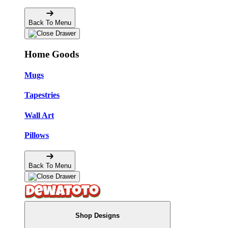
Back To Menu
Home Goods
Mugs
Tapestries
Wall Art
Pillows
Back To Menu
Shop Designs