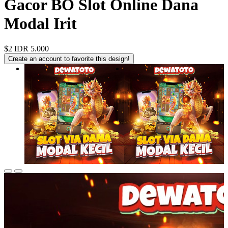
Gacor BO Slot Online Dana
Modal Irit
$2
IDR 5.000
Create an account to favorite this design!