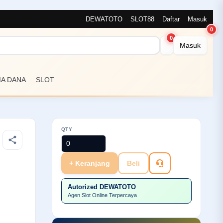
DEWATOTO
SLOT88
Daftar
Masuk
0
0
Masuk
IA DANA
SLOT
QTY
+ Keranjang
Beli
Autorized DEWATOTO
Agen Slot Online Terpercaya