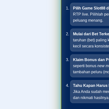
Pilih Game Slot88 
RTP live. Pilihlah p
peluang menang.
Mulai dari Bet Terke
taruhan (bet) paling
kecil secara konsist
Klaim Bonus dan P
seperti bonus
new m
tambahan peluru (mo
Tahu Kapan Harus 
Jika Anda sudah men
dan nikmati hasilnya