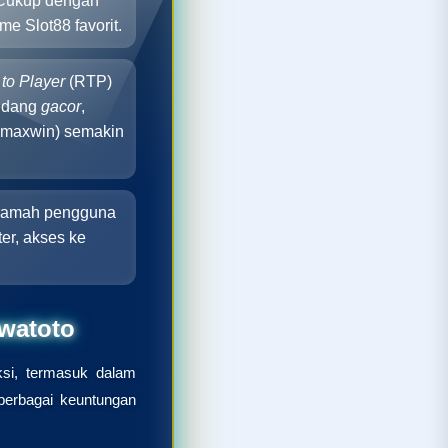
 Cukup dengan
e Slot88 favorit.
 to Player
(RTP)
sedang
gacor
,
(maxwin) semakin
 ramah pengguna
r, akses ke
ewatoto
ksi, termasuk dalam
berbagai keuntungan