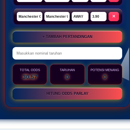
×
+ TAMBAH PERTANDINGAN
TOTAL ODDS
TARUHAN
POTENSI MENANG
30.57
0
0
HITUNG ODDS PARLAY