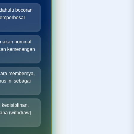
h dahulu bocoran
 memperbesar
nakan nominal
rikan kemenangan
para membernya,
us ini sebagai
kedisiplinan.
ana (withdraw)