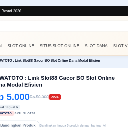
e Resmi 2026
N
SLOT ONLINE
SITUS SLOT ONLINE
SLOT DANA
SLOT V
TOTO : Link Slot88 Gacor BO Slot Online Dana Modal Efisien
WATOTO : Link Slot88 Gacor BO Slot Online
na Modal Efisien
p 5.000
Rp 50.000
-95%
ual Terjual 5
WATOTO
SKU:
SLOT88
Bandingkan Produk
Bandingkan hingga 5 produk dengan bantuan AI