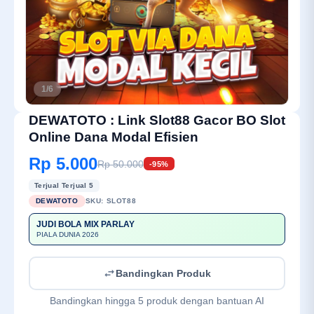
1/6
DEWATOTO : Link Slot88 Gacor BO Slot
Online Dana Modal Efisien
Rp 5.000
Rp 50.000
-95%
Terjual Terjual 5
DEWATOTO
SKU:
SLOT88
JUDI BOLA MIX PARLAY
PIALA DUNIA 2026
Bandingkan Produk
Bandingkan hingga 5 produk dengan bantuan AI