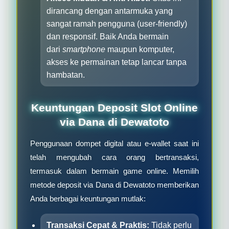
dirancang dengan antarmuka yang
sangat ramah pengguna (user-friendly)
dan responsif. Baik Anda bermain
dari
smartphone
maupun komputer,
akses ke permainan tetap lancar tanpa
hambatan.
Keuntungan Deposit Slot Online
via Dana di Dewatoto
Penggunaan dompet digital atau e-wallet saat ini
telah mengubah cara orang bertransaksi,
termasuk dalam bermain game online. Memilih
metode deposit via Dana di Dewatoto memberikan
Anda berbagai keuntungan mutlak:
Transaksi Cepat & Praktis:
Tidak perlu