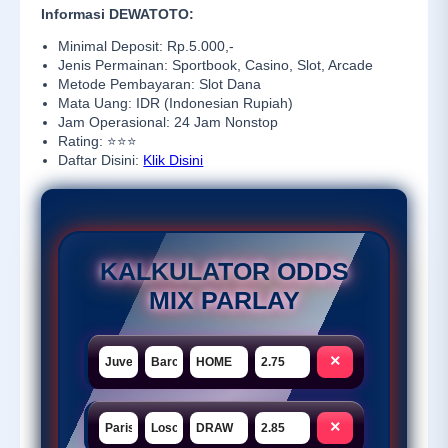
Informasi DEWATOTO:
Minimal Deposit: Rp.5.000,-
Jenis Permainan: Sportbook, Casino, Slot, Arcade
Metode Pembayaran: Slot Dana
Mata Uang: IDR (Indonesian Rupiah)
Jam Operasional: 24 Jam Nonstop
Rating: ⭐⭐⭐
Daftar Disini:
Klik Disini
KALKULATOR ODDS
MIX PARLAY
×
×