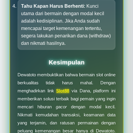
Tahu Kapan Harus Berhenti:
Kunci
utama dari bermain dengan modal kecil
adalah kedisiplinan. Jika Anda sudah
mencapai target kemenangan tertentu,
segera lakukan penarikan dana (withdraw)
dan nikmati hasilnya.
Kesimpulan
Dewatoto membuktikan bahwa bermain slot online
berkualitas tidak harus mahal. Dengan
menghadirkan link
Slot88
via Dana, platform ini
memberikan solusi terbaik bagi pemain yang ingin
mencari hiburan
gacor
dengan modal kecil.
Nikmati kemudahan transaksi, keamanan data
yang terjamin, dan ratusan permainan dengan
peluang kemenangan besar hanya di Dewatoto.