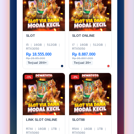
gulungannya dan raih kemenangan besar
Anda hari ini juga!
SLOT
SLOT ONLINE
I5
|
16GB
|
512GB
|
I7
|
16GB
|
512GB
|
RTX3050
RTX5050
Rp 18.555.000
Rp 8.887.000
Rp 28.85.000
Rp 36.887.000
Terjual 200+
Terjual 20+
-1%
-3%
LINK SLOT ONLINE
SLOT88
R7AI
|
16GB
|
1TB
|
R5AI
|
16GB
|
1TB
|
RTX5060
RTX5060