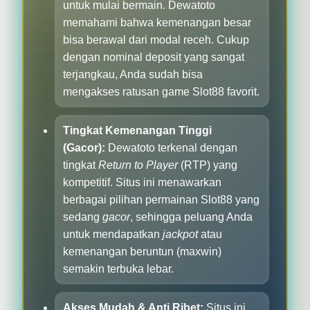
untuk mulai bermain. Dewatoto
memahami bahwa kemenangan besar
bisa berawal dari modal receh. Cukup
dengan nominal deposit yang sangat
terjangkau, Anda sudah bisa
mengakses ratusan game Slot88 favorit.
Tingkat Kemenangan Tinggi
(Gacor):
Dewatoto terkenal dengan
tingkat
Return to Player
(RTP) yang
kompetitif. Situs ini menawarkan
berbagai pilihan permainan Slot88 yang
sedang
gacor
, sehingga peluang Anda
untuk mendapatkan
jackpot
atau
kemenangan beruntun (maxwin)
semakin terbuka lebar.
Akses Mudah & Anti Ribet:
Situs ini