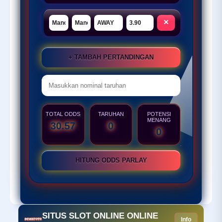
×
+ TAMBAH PERTANDINGAN
TOTAL ODDS
TARUHAN
POTENSI
MENANG
30.57
0
0
HITUNG ODDS PARLAY
SITUS SLOT ONLINE ONLINE
Info