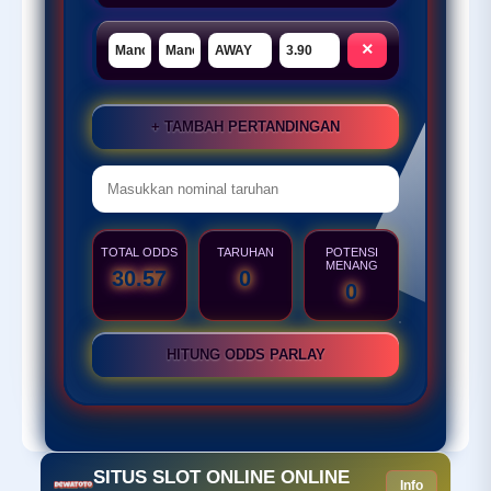
×
+ TAMBAH PERTANDINGAN
TOTAL ODDS
TARUHAN
POTENSI
MENANG
30.57
0
0
HITUNG ODDS PARLAY
SITUS SLOT ONLINE ONLINE
Info