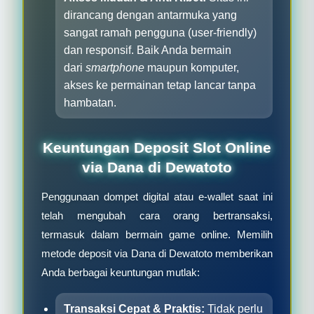
dirancang dengan antarmuka yang
sangat ramah pengguna (user-friendly)
dan responsif. Baik Anda bermain
dari
smartphone
maupun komputer,
akses ke permainan tetap lancar tanpa
hambatan.
Keuntungan Deposit Slot Online
via Dana di Dewatoto
Penggunaan dompet digital atau e-wallet saat ini
telah mengubah cara orang bertransaksi,
termasuk dalam bermain game online. Memilih
metode deposit via Dana di Dewatoto memberikan
Anda berbagai keuntungan mutlak:
Transaksi Cepat & Praktis:
Tidak perlu