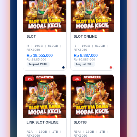
gulungannya dan raih kemenangan besar
Anda hari ini juga!
SLOT
SLOT ONLINE
I5
|
16GB
|
512GB
|
I7
|
16GB
|
512GB
|
RTX3050
RTX5050
Rp 18.555.000
Rp 8.887.000
Rp 28.85.000
Rp 36.887.000
Terjual 200+
Terjual 20+
-1%
-3%
LINK SLOT ONLINE
SLOT88
R7AI
|
16GB
|
1TB
|
R5AI
|
16GB
|
1TB
|
RTX5060
RTX5060