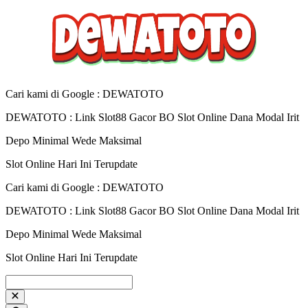
Cari kami di Google : DEWATOTO
DEWATOTO : Link Slot88 Gacor BO Slot Online Dana Modal Irit
Depo Minimal Wede Maksimal
Slot Online Hari Ini Terupdate
Cari kami di Google : DEWATOTO
DEWATOTO : Link Slot88 Gacor BO Slot Online Dana Modal Irit
Depo Minimal Wede Maksimal
Slot Online Hari Ini Terupdate