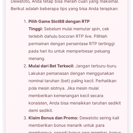
Dewatoto, Anda tetap bisa meraih cuan yang maksimal.
Berikut adalah beberapa tips yang bisa Anda terapkan:
Pilih Game Slot88 dengan RTP
Tinggi:
Sebelum mulai memutar
spin
, cek
terlebih dahulu bocoran RTP live. Pilihlah
permainan dengan persentase RTP tertinggi
pada hari itu untuk memperbesar peluang
menang.
Mulai dari Bet Terkecil:
Jangan terburu-buru.
Lakukan pemanasan dengan menggunakan
nominal taruhan (bet) paling kecil. Perhatikan
pola mesin slotnya. Jika mesin mulai
memberikan kemenangan kecil secara
konsisten, Anda bisa menaikkan taruhan sedikit
demi sedikit.
Klaim Bonus dan Promo:
Dewatoto sering kali
memberikan bonus menarik untuk para
membernya, seperti bonus
new member
, bonus