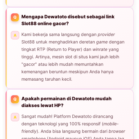
Mengapa Dewatoto disebut sebagai link
Slot88 online gacor?
Kami bekerja sama langsung dengan
provider
Slot88 untuk menghadirkan deretan
game
dengan
tingkat RTP (Return to Player) dan
winrate
yang
tinggi. Artinya, mesin slot di situs kami jauh lebih
"gacor" atau lebih mudah memuntahkan
kemenangan beruntun meskipun Anda hanya
memasang taruhan kecil.
Apakah permainan di Dewatoto mudah
diakses lewat HP?
Sangat mudah! Platform Dewatoto dirancang
dengan teknologi yang 100% responsif (
mobile-
friendly
). Anda bisa langsung bermain dari
browser
smartphone
(Android maupun iOS) Anda tanpa
lag