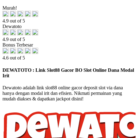
Murah!
4.9 out of 5
Dewatoto
4.9 out of 5
Bonus Terbesar
4.6 out of 5
DEWATOTO : Link Slot88 Gacor BO Slot Online Dana Modal
Irit
Dewatoto adalah link slot88 online gacor deposit slot via dana
hanya dengan modal irit dan efisien. Nikmati permainan yang
mudah diakses & dapatkan jackpot disini!