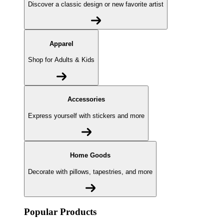
Discover a classic design or new favorite artist
Apparel
Shop for Adults & Kids
Accessories
Express yourself with stickers and more
Home Goods
Decorate with pillows, tapestries, and more
Popular Products