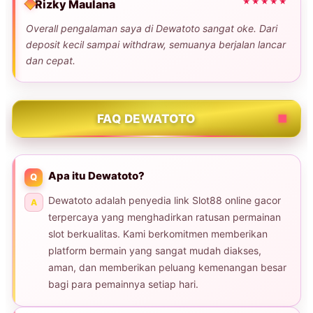
Rizky Maulana
Overall pengalaman saya di Dewatoto sangat oke. Dari
deposit kecil sampai withdraw, semuanya berjalan lancar
dan cepat.
FAQ DEWATOTO
Apa itu Dewatoto?
Dewatoto adalah penyedia link Slot88 online gacor
terpercaya yang menghadirkan ratusan permainan
slot berkualitas. Kami berkomitmen memberikan
platform bermain yang sangat mudah diakses,
aman, dan memberikan peluang kemenangan besar
bagi para pemainnya setiap hari.