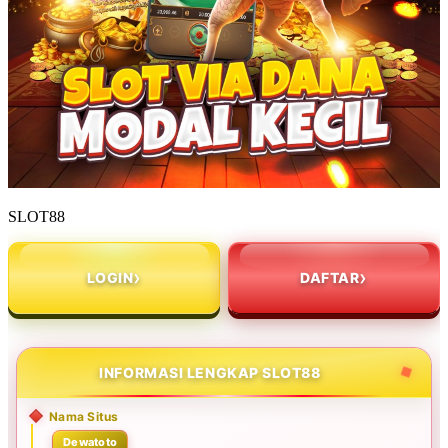
SLOT88
LOGIN
DAFTAR
INFORMASI LENGKAP SLOT88
Nama Situs
Dewatoto