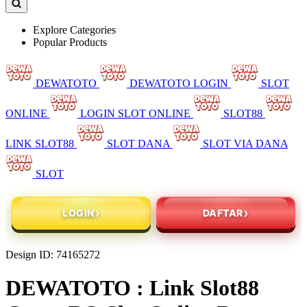
Explore Categories
Popular Products
DEWATOTO
DEWATOTO LOGIN
SLOT
ONLINE
LOGIN SLOT ONLINE
SLOT88
LINK SLOT88
SLOT DANA
SLOT VIA DANA
SLOT
LOGIN
DAFTAR
Design ID: 74165272
DEWATOTO : Link Slot88