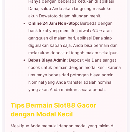
Hanya dengan beberapa ketukan di aplikasi
Dana, saldo Anda akan langsung masuk ke
akun Dewatoto dalam hitungan menit.
Online 24 Jam Non-Stop:
Berbeda dengan
bank lokal yang memiliki jadwal
offline
atau
gangguan di malam hari, aplikasi Dana siap
digunakan kapan saja. Anda bisa bermain dan
melakukan deposit di tengah malam sekalipun.
Bebas Biaya Admin:
Deposit via Dana sangat
cocok untuk pemain dengan modal kecil karena
umumnya bebas dari potongan biaya admin.
Nominal yang Anda transfer adalah nominal
yang akan Anda mainkan secara penuh.
Tips Bermain Slot88 Gacor
dengan Modal Kecil
Meskipun Anda memulai dengan modal yang minim di