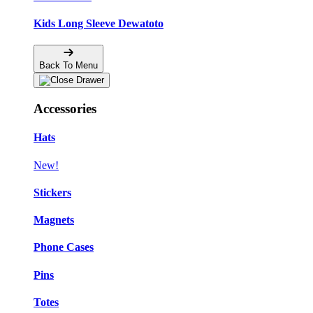
Kids Long Sleeve Dewatoto
Back To Menu
Accessories
Hats
New!
Stickers
Magnets
Phone Cases
Pins
Totes