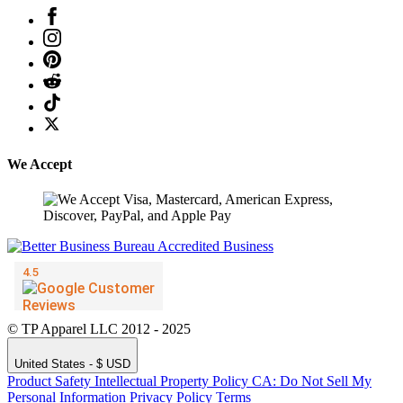
We Accept
© TP Apparel LLC 2012 - 2025
United States - $ USD
Product Safety
Intellectual Property Policy
CA: Do Not Sell My
Personal Information
Privacy Policy
Terms