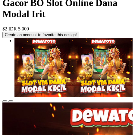
Gacor BO Slot Online Dana
Modal Irit
$2
IDR 5.000
Create an account to favorite this design!