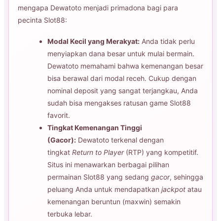
mengapa Dewatoto menjadi primadona bagi para
pecinta Slot88:
Modal Kecil yang Merakyat:
Anda tidak perlu
menyiapkan dana besar untuk mulai bermain.
Dewatoto memahami bahwa kemenangan besar
bisa berawal dari modal receh. Cukup dengan
nominal deposit yang sangat terjangkau, Anda
sudah bisa mengakses ratusan game Slot88
favorit.
Tingkat Kemenangan Tinggi
(Gacor):
Dewatoto terkenal dengan
tingkat
Return to Player
(RTP) yang kompetitif.
Situs ini menawarkan berbagai pilihan
permainan Slot88 yang sedang
gacor
, sehingga
peluang Anda untuk mendapatkan
jackpot
atau
kemenangan beruntun (maxwin) semakin
terbuka lebar.