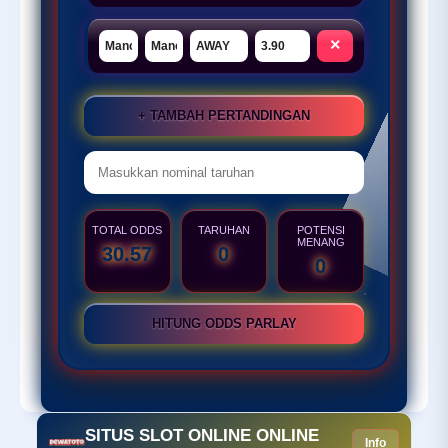
×
+ TAMBAH PERTANDINGAN
TOTAL ODDS
TARUHAN
POTENSI
MENANG
30.57
0
0
HITUNG ODDS PARLAY
SITUS SLOT ONLINE ONLINE
Info