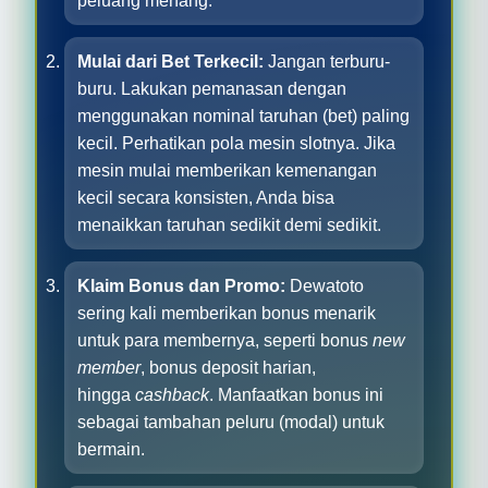
peluang menang.
Mulai dari Bet Terkecil:
Jangan terburu-
buru. Lakukan pemanasan dengan
menggunakan nominal taruhan (bet) paling
kecil. Perhatikan pola mesin slotnya. Jika
mesin mulai memberikan kemenangan
kecil secara konsisten, Anda bisa
menaikkan taruhan sedikit demi sedikit.
Klaim Bonus dan Promo:
Dewatoto
sering kali memberikan bonus menarik
untuk para membernya, seperti bonus
new
member
, bonus deposit harian,
hingga
cashback
. Manfaatkan bonus ini
sebagai tambahan peluru (modal) untuk
bermain.