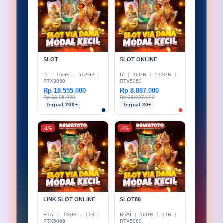
gulungannya dan raih kemenangan besar
Anda hari ini juga!
SLOT
SLOT ONLINE
I5
|
16GB
|
512GB
|
I7
|
16GB
|
512GB
|
RTX3050
RTX5050
Rp 18.555.000
Rp 8.887.000
Rp 28.85.000
Rp 36.887.000
Terjual 200+
Terjual 20+
-1%
-3%
LINK SLOT ONLINE
SLOT88
R7AI
|
16GB
|
1TB
|
R5AI
|
16GB
|
1TB
|
RTX5060
RTX5060