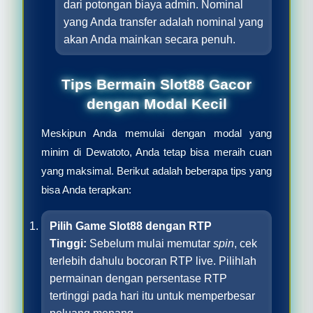
dari potongan biaya admin. Nominal
yang Anda transfer adalah nominal yang
akan Anda mainkan secara penuh.
Tips Bermain Slot88 Gacor
dengan Modal Kecil
Meskipun Anda memulai dengan modal yang
minim di Dewatoto, Anda tetap bisa meraih cuan
yang maksimal. Berikut adalah beberapa tips yang
bisa Anda terapkan:
Pilih Game Slot88 dengan RTP
Tinggi:
Sebelum mulai memutar
spin
, cek
terlebih dahulu bocoran RTP live. Pilihlah
permainan dengan persentase RTP
tertinggi pada hari itu untuk memperbesar