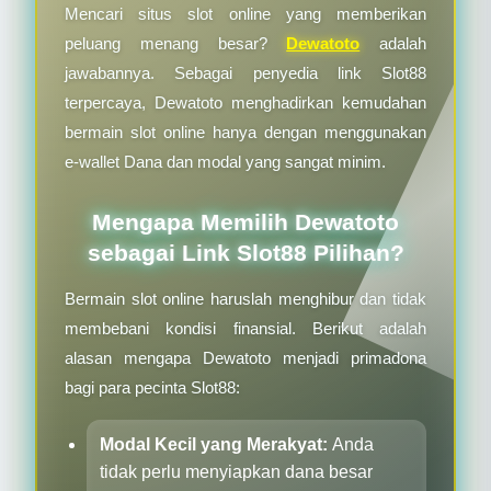
Mencari situs slot online yang memberikan
peluang menang besar?
Dewatoto
adalah
jawabannya. Sebagai penyedia link Slot88
terpercaya, Dewatoto menghadirkan kemudahan
bermain slot online hanya dengan menggunakan
e-wallet Dana dan modal yang sangat minim.
Mengapa Memilih Dewatoto
sebagai Link Slot88 Pilihan?
Bermain slot online haruslah menghibur dan tidak
membebani kondisi finansial. Berikut adalah
alasan mengapa Dewatoto menjadi primadona
bagi para pecinta Slot88:
Modal Kecil yang Merakyat:
Anda
tidak perlu menyiapkan dana besar