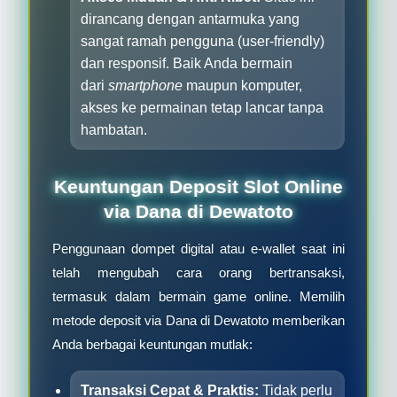
dirancang dengan antarmuka yang
sangat ramah pengguna (user-friendly)
dan responsif. Baik Anda bermain
dari
smartphone
maupun komputer,
akses ke permainan tetap lancar tanpa
hambatan.
Keuntungan Deposit Slot Online
via Dana di Dewatoto
Penggunaan dompet digital atau e-wallet saat ini
telah mengubah cara orang bertransaksi,
termasuk dalam bermain game online. Memilih
metode deposit via Dana di Dewatoto memberikan
Anda berbagai keuntungan mutlak:
Transaksi Cepat & Praktis:
Tidak perlu