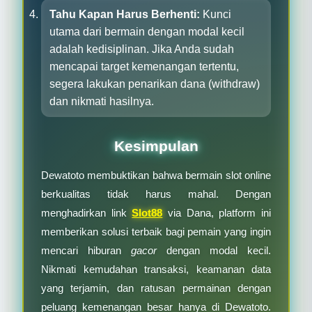
Tahu Kapan Harus Berhenti:
Kunci
utama dari bermain dengan modal kecil
adalah kedisiplinan. Jika Anda sudah
mencapai target kemenangan tertentu,
segera lakukan penarikan dana (withdraw)
dan nikmati hasilnya.
Kesimpulan
Dewatoto membuktikan bahwa bermain slot online
berkualitas tidak harus mahal. Dengan
menghadirkan link
Slot88
via Dana, platform ini
memberikan solusi terbaik bagi pemain yang ingin
mencari hiburan
gacor
dengan modal kecil.
Nikmati kemudahan transaksi, keamanan data
yang terjamin, dan ratusan permainan dengan
peluang kemenangan besar hanya di Dewatoto.