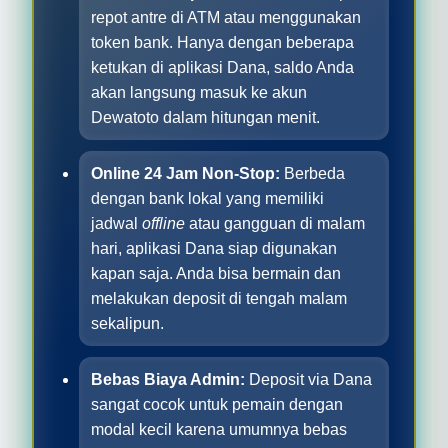
repot antre di ATM atau menggunakan
token bank. Hanya dengan beberapa
ketukan di aplikasi Dana, saldo Anda
akan langsung masuk ke akun
Dewatoto dalam hitungan menit.
Online 24 Jam Non-Stop:
Berbeda
dengan bank lokal yang memiliki
jadwal
offline
atau gangguan di malam
hari, aplikasi Dana siap digunakan
kapan saja. Anda bisa bermain dan
melakukan deposit di tengah malam
sekalipun.
Bebas Biaya Admin:
Deposit via Dana
sangat cocok untuk pemain dengan
modal kecil karena umumnya bebas