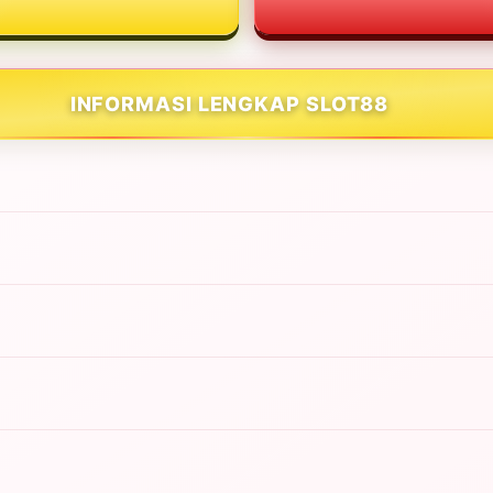
INFORMASI LENGKAP SLOT88