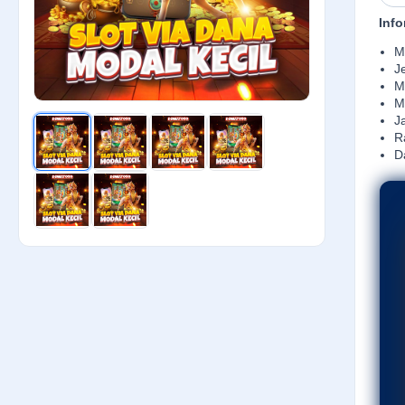
Inf
M
J
M
M
J
R
D