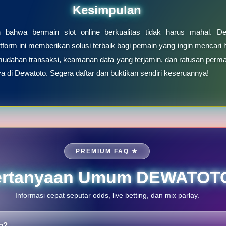
Kesimpulan
 bahwa bermain slot online berkualitas tidak harus mahal. D
tform ini memberikan solusi terbaik bagi pemain yang ingin mencari 
mudahan transaksi, keamanan data yang terjamin, dan ratusan perm
di Dewatoto. Segera daftar dan buktikan sendiri keseruannya!
PREMIUM FAQ ★
ertanyaan Umum DEWATOT
Informasi cepat seputar odds, live betting, dan mix parlay.
o?