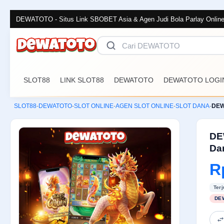
DEWATOTO - Situs Link SBOBET Asia & Agen Judi Bola Parlay Onlin
SLOT88
LINK SLOT88
DEWATOTO
DEWATOTO LOGI
SLOT88
-
DEWATOTO
-
SLOT ONLINE
-
AGEN SLOT ONLINE
-
SLOT DANA
-
DEWA
DE
Da
R
Terj
DE