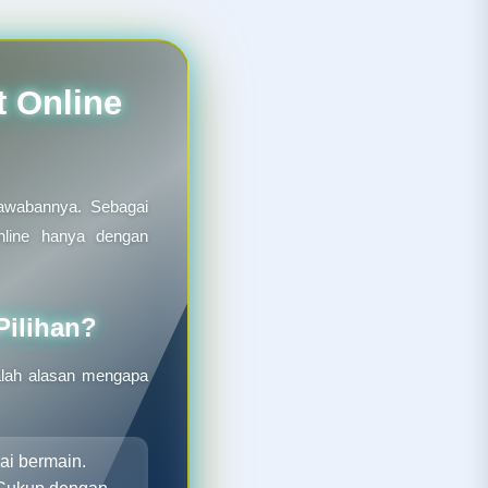
 Online
awabannya. Sebagai
nline hanya dengan
Pilihan?
dalah alasan mengapa
ai bermain.