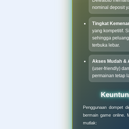
Dewatoto memaha
nominal deposit y
Tingkat Kemenan
yang kompetitif. 
sehingga peluan
terbuka lebar.
Akses Mudah & A
(user-friendly) da
permainan tetap l
Keuntung
Penggunaan dompet digi
bermain game online. 
mutlak: