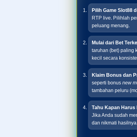
Pilih Game Slot88 
RTP live. Pilihlah p
peluang menang.
Mulai dari Bet Terke
taruhan (bet) paling
kecil secara konsist
Klaim Bonus dan P
seperti bonus
new m
tambahan peluru (mo
Tahu Kapan Harus 
Jika Anda sudah men
dan nikmati hasilnya