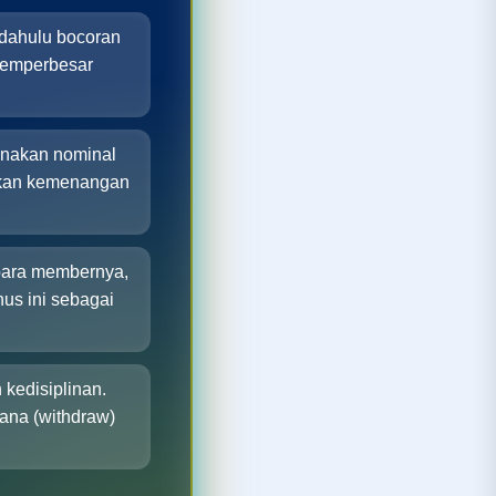
h dahulu bocoran
 memperbesar
nakan nominal
rikan kemenangan
para membernya,
us ini sebagai
kedisiplinan.
ana (withdraw)