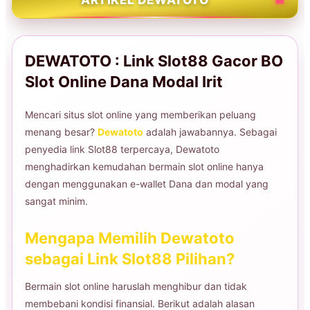
DEWATOTO : Link Slot88 Gacor BO
Slot Online Dana Modal Irit
Mencari situs slot online yang memberikan peluang
menang besar?
Dewatoto
adalah jawabannya. Sebagai
penyedia link Slot88 terpercaya, Dewatoto
menghadirkan kemudahan bermain slot online hanya
dengan menggunakan e-wallet Dana dan modal yang
sangat minim.
Mengapa Memilih Dewatoto
sebagai Link Slot88 Pilihan?
Bermain slot online haruslah menghibur dan tidak
membebani kondisi finansial. Berikut adalah alasan