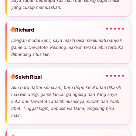
Saya sudah beberapa kali main dan sering dapat hasil
yang cukup memuaskan.
Richard
Dengan modal kecil, saya masih bisa menikmati banyak
game di Dewatoto. Peluang maxwin terasa lebih terbuka
dibanding situs lain.
Soleh Rizal
Aku baru daftar semalam, baru depo kecil udah dikasih
maxwin dong, game lancar ga ngelag dan Yang saya
suka dari Dewatoto adalah aksesnya mudah dan tidak
ribet. Tinggal login, deposit via Dana, langsung bisa
main.