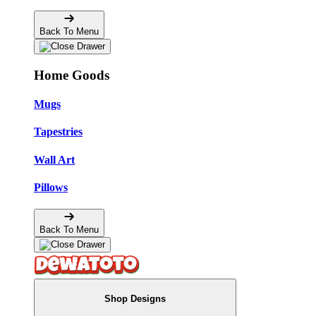
Back To Menu
Home Goods
Mugs
Tapestries
Wall Art
Pillows
Back To Menu
Shop Designs