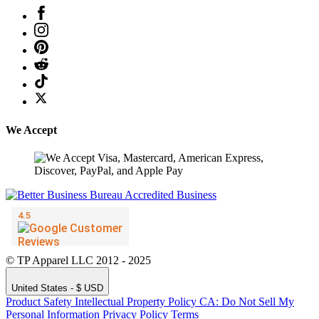
We Accept
© TP Apparel LLC 2012 - 2025
United States - $ USD
Product Safety
Intellectual Property Policy
CA: Do Not Sell My
Personal Information
Privacy Policy
Terms