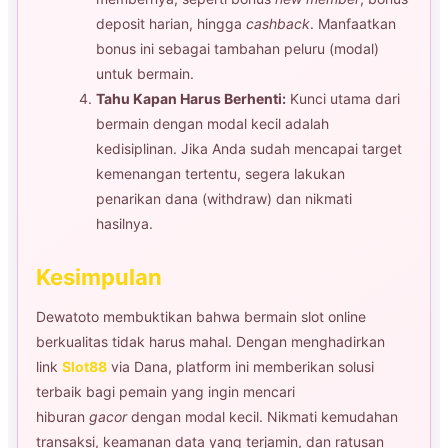
deposit harian, hingga
cashback
. Manfaatkan
bonus ini sebagai tambahan peluru (modal)
untuk bermain.
Tahu Kapan Harus Berhenti:
Kunci utama dari
bermain dengan modal kecil adalah
kedisiplinan. Jika Anda sudah mencapai target
kemenangan tertentu, segera lakukan
penarikan dana (withdraw) dan nikmati
hasilnya.
Kesimpulan
Dewatoto membuktikan bahwa bermain slot online
berkualitas tidak harus mahal. Dengan menghadirkan
link
Slot88
via Dana, platform ini memberikan solusi
terbaik bagi pemain yang ingin mencari
hiburan
gacor
dengan modal kecil. Nikmati kemudahan
transaksi, keamanan data yang terjamin, dan ratusan