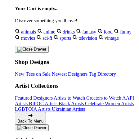
Your Cart is empty...
Discover something you'll love!
animals
anime
drinks
fantasy
food
funny
movies
sci-fi
sports
television
vintage
Shop Designs
New Tees on Sale
Newest Designers
Tag Directory
Artist Collections
Featured Designers
Artists to Watch
Creators to Watch
AAPI
Artists
BIPOC Artists
Black Artists
Celebrate Women Artists
LGBTQIA Artists
Ukrainian Artists
Back To Menu