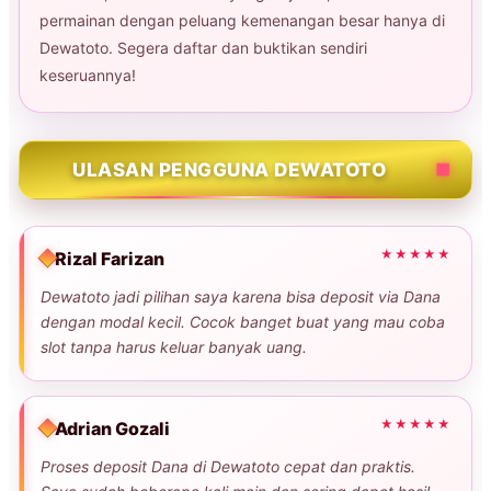
permainan dengan peluang kemenangan besar hanya di
Dewatoto. Segera daftar dan buktikan sendiri
keseruannya!
ULASAN PENGGUNA DEWATOTO
Rizal Farizan
Dewatoto jadi pilihan saya karena bisa deposit via Dana
dengan modal kecil. Cocok banget buat yang mau coba
slot tanpa harus keluar banyak uang.
Adrian Gozali
Proses deposit Dana di Dewatoto cepat dan praktis.