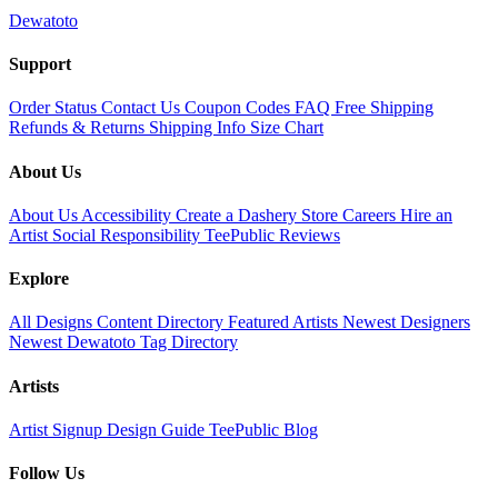
Dewatoto
Support
Order Status
Contact Us
Coupon Codes
FAQ
Free Shipping
Refunds & Returns
Shipping Info
Size Chart
About Us
About Us
Accessibility
Create a Dashery Store
Careers
Hire an
Artist
Social Responsibility
TeePublic Reviews
Explore
All Designs
Content Directory
Featured Artists
Newest Designers
Newest Dewatoto
Tag Directory
Artists
Artist Signup
Design Guide
TeePublic Blog
Follow Us