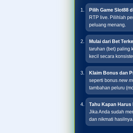
Pilih Game Slot88 
RTP live. Pilihlah p
peluang menang.
Mulai dari Bet Terke
taruhan (bet) paling
kecil secara konsist
Klaim Bonus dan P
seperti bonus
new m
tambahan peluru (mo
Tahu Kapan Harus 
Jika Anda sudah men
dan nikmati hasilnya