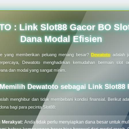
 : Link Slot88 Gacor BO Slot
Dana Modal Efisien
line yang memberikan peluang menang besar?
Dewatoto
adalah j
 terpercaya, Dewatoto menghadirkan kemudahan bermain slot o
ana dan modal yang sangat minim.
emilih Dewatoto sebagai Link Slot88 
uslah menghibur dan tidak membebani kondisi finansial. Berikut a
ona bagi para pecinta Slot88:
 Merakyat:
Anda tidak perlu menyiapkan dana besar untuk mul