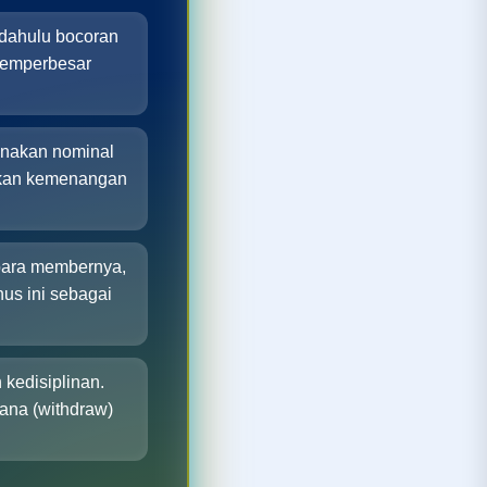
h dahulu bocoran
 memperbesar
nakan nominal
rikan kemenangan
para membernya,
us ini sebagai
kedisiplinan.
ana (withdraw)