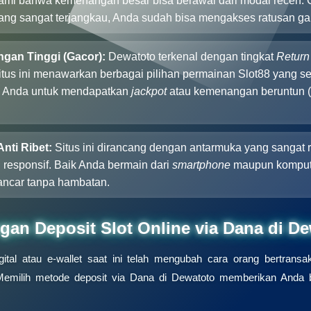
mi bahwa kemenangan besar bisa berawal dari modal receh.
ang sangat terjangkau, Anda sudah bisa mengakses ratusan gam
gan Tinggi (Gacor):
Dewatoto terkenal dengan tingkat
Return
Situs ini menawarkan berbagai pilihan permainan Slot88 yang 
g Anda untuk mendapatkan
jackpot
atau kemenangan beruntun 
nti Ribet:
Situs ini dirancang dengan antarmuka yang sangat
n responsif. Baik Anda bermain dari
smartphone
maupun kompute
ancar tanpa hambatan.
an Deposit Slot Online via Dana di D
tal atau e-wallet saat ini telah mengubah cara orang bertransa
Memilih metode deposit via Dana di Dewatoto memberikan Anda 