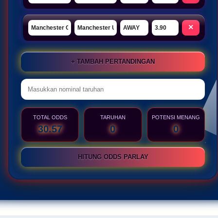
×
+ TAMBAH PERTANDINGAN
TOTAL ODDS
TARUHAN
POTENSI MENANG
30.57
0
0
HITUNG ODDS PARLAY