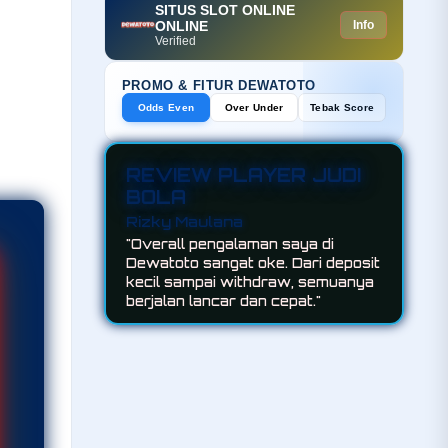
SITUS SLOT ONLINE
ONLINE
Info
Verified
PROMO & FITUR DEWATOTO
Odds Even
Over Under
Tebak Score
REVIEW PLAYER JUDI
BOLA
Rizal Farizan
"Dewatoto jadi pilihan saya karena
bisa deposit via Dana dengan
modal kecil. Cocok banget buat
yang mau coba slot tanpa harus
keluar banyak uang."