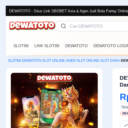
DEWATOTO - Situs Link SBOBET Asia & Agen Judi Bola Parlay Onlin
SLOT88
LINK SLOT88
DEWATOTO
DEWATOTO LOGI
SLOT88
-
DEWATOTO
-
SLOT ONLINE
-
AGEN SLOT ONLINE
-
SLOT DANA
-
DEWA
DE
Da
R
Terj
DE