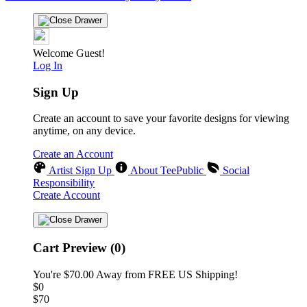
Welcome Guest!
Log In
Sign Up
Create an account to save your favorite designs for viewing
anytime, on any device.
Create an Account
Artist Sign Up
About TeePublic
Social
Responsibility
Create Account
Cart Preview (0)
You're
$70.00
Away from
FREE US Shipping!
$0
$70