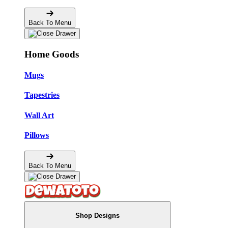
Back To Menu
Home Goods
Mugs
Tapestries
Wall Art
Pillows
Back To Menu
Shop Designs