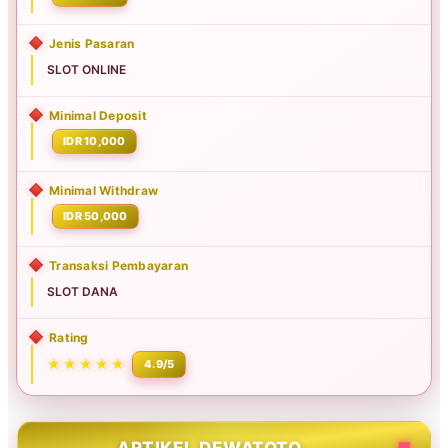
Jenis Pasaran
SLOT ONLINE
Minimal Deposit
IDR 10,000
Minimal Withdraw
IDR 50,000
Transaksi Pembayaran
SLOT DANA
Rating
4.9/5
ARTIKEL DEWATOTO