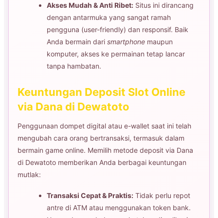
Akses Mudah & Anti Ribet:
Situs ini dirancang
dengan antarmuka yang sangat ramah
pengguna (user-friendly) dan responsif. Baik
Anda bermain dari
smartphone
maupun
komputer, akses ke permainan tetap lancar
tanpa hambatan.
Keuntungan Deposit Slot Online
via Dana di Dewatoto
Penggunaan dompet digital atau e-wallet saat ini telah
mengubah cara orang bertransaksi, termasuk dalam
bermain game online. Memilih metode deposit via Dana
di Dewatoto memberikan Anda berbagai keuntungan
mutlak:
Transaksi Cepat & Praktis:
Tidak perlu repot
antre di ATM atau menggunakan token bank.