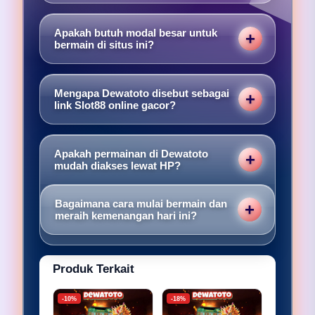
mudah diakses, aman, dan memberikan
Tentu saja! Dewatoto dikenal sebagai situs
peluang kemenangan besar bagi para
slot Dana yang sangat praktis. Kami
Apakah butuh modal besar untuk
pemainnya setiap hari.
menyediakan layanan deposit slot via Dana
bermain di situs ini?
yang prosesnya instan, aman, dan sering kali
Sama sekali tidak. Dewatoto adalah pilihan
tanpa potongan. Anda tidak perlu repot
paling tepat bagi Anda yang ingin bermain
menggunakan rekening bank untuk mulai
Mengapa Dewatoto disebut sebagai
dengan modal kecil. Kami menetapkan batas
link Slot88 online gacor?
bermain.
minimal deposit yang sangat terjangkau,
Kami bekerja sama langsung dengan provider
sehingga siapa pun memiliki kesempatan
Slot88 untuk menghadirkan deretan game
yang sama untuk menikmati permainan dan
Apakah permainan di Dewatoto
dengan tingkat RTP (Return to Player) dan
mudah diakses lewat HP?
meraih jackpot tanpa harus menguras
winrate yang tinggi. Artinya, mesin slot di situs
kantong.
Sangat mudah! Platform Dewatoto dirancang
kami jauh lebih "gacor" atau lebih mudah
Bagaimana cara mulai bermain dan
dengan teknologi yang 100% responsif
memuntahkan kemenangan beruntun
meraih kemenangan hari ini?
(mobile-friendly). Anda bisa langsung bermain
meskipun Anda hanya memasang taruhan
dari browser smartphone (Android maupun
Langkahnya sangat singkat: kunjungi situs
kecil.
iOS) Anda tanpa lag dan tanpa perlu
resmi Dewatoto, daftarkan akun Anda secara
Produk Terkait
mengunduh aplikasi tambahan yang
gratis, lakukan deposit slot via Dana
memberatkan memori HP.
menggunakan modal kecil Anda, dan pilih
-10%
-18%
permainan Slot88 favorit Anda. Putar