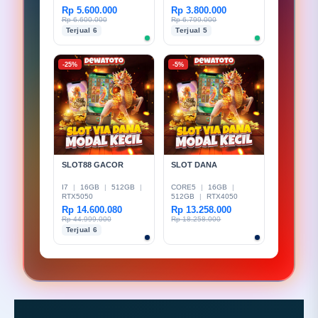
Rp 5.600.000
Rp 3.800.000
Rp 6.600.000
Rp 6.799.000
Terjual 6
Terjual 5
-25%
-5%
SLOT88 GACOR
SLOT DANA
I7
|
16GB
|
512GB
|
CORE5
|
16GB
|
RTX5050
512GB
|
RTX4050
Rp 14.600.080
Rp 13.258.000
Rp 44.999.000
Rp 18.258.000
Terjual 6