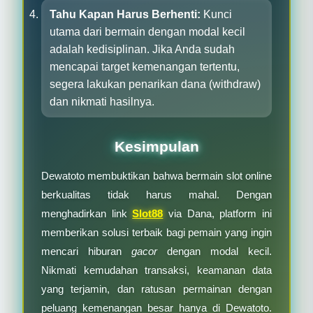
Tahu Kapan Harus Berhenti:
Kunci
utama dari bermain dengan modal kecil
adalah kedisiplinan. Jika Anda sudah
mencapai target kemenangan tertentu,
segera lakukan penarikan dana (withdraw)
dan nikmati hasilnya.
Kesimpulan
Dewatoto membuktikan bahwa bermain slot online
berkualitas tidak harus mahal. Dengan
menghadirkan link
Slot88
via Dana, platform ini
memberikan solusi terbaik bagi pemain yang ingin
mencari hiburan
gacor
dengan modal kecil.
Nikmati kemudahan transaksi, keamanan data
yang terjamin, dan ratusan permainan dengan
peluang kemenangan besar hanya di Dewatoto.