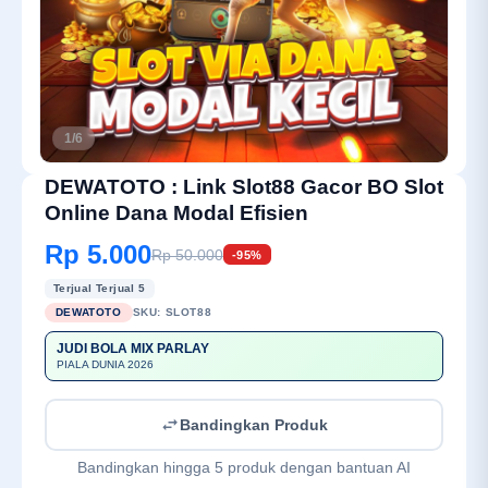
1/6
DEWATOTO : Link Slot88 Gacor BO Slot
Online Dana Modal Efisien
Rp 5.000
Rp 50.000
-95%
Terjual Terjual 5
DEWATOTO
SKU:
SLOT88
JUDI BOLA MIX PARLAY
PIALA DUNIA 2026
Bandingkan Produk
Bandingkan hingga 5 produk dengan bantuan AI