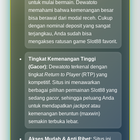
untuk mulai bermain. Dewatoto
memahami bahwa kemenangan besar
bisa berawal dari modal receh. Cukup
dengan nominal deposit yang sangat
terjangkau, Anda sudah bisa
mengakses ratusan game Slot88 favorit.
Tingkat Kemenangan Tinggi
(Gacor):
Dewatoto terkenal dengan
tingkat
Return to Player
(RTP) yang
kompetitif. Situs ini menawarkan
berbagai pilihan permainan Slot88 yang
sedang
gacor
, sehingga peluang Anda
untuk mendapatkan
jackpot
atau
kemenangan beruntun (maxwin)
semakin terbuka lebar.
Akses Mudah & Anti Ribet:
Situs ini