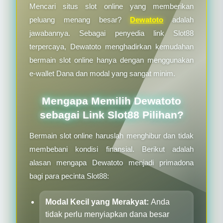
Mencari situs slot online yang memberikan
peluang menang besar?
Dewatoto
adalah
jawabannya. Sebagai penyedia link Slot88
terpercaya, Dewatoto menghadirkan kemudahan
bermain slot online hanya dengan menggunakan
e-wallet Dana dan modal yang sangat minim.
Mengapa Memilih Dewatoto
sebagai Link Slot88 Pilihan?
Bermain slot online haruslah menghibur dan tidak
membebani kondisi finansial. Berikut adalah
alasan mengapa Dewatoto menjadi primadona
bagi para pecinta Slot88:
Modal Kecil yang Merakyat:
Anda
tidak perlu menyiapkan dana besar