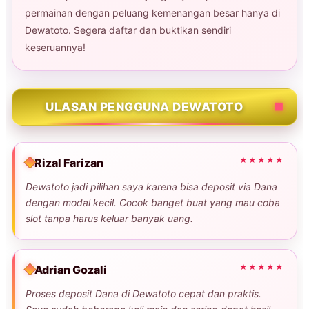
permainan dengan peluang kemenangan besar hanya di
Dewatoto. Segera daftar dan buktikan sendiri
keseruannya!
ULASAN PENGGUNA DEWATOTO
Rizal Farizan
Dewatoto jadi pilihan saya karena bisa deposit via Dana
dengan modal kecil. Cocok banget buat yang mau coba
slot tanpa harus keluar banyak uang.
Adrian Gozali
Proses deposit Dana di Dewatoto cepat dan praktis.