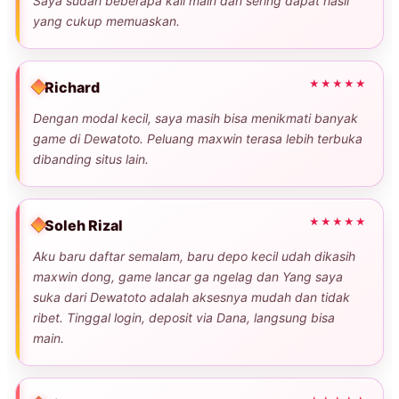
Saya sudah beberapa kali main dan sering dapat hasil
yang cukup memuaskan.
Richard
Dengan modal kecil, saya masih bisa menikmati banyak
game di Dewatoto. Peluang maxwin terasa lebih terbuka
dibanding situs lain.
Soleh Rizal
Aku baru daftar semalam, baru depo kecil udah dikasih
maxwin dong, game lancar ga ngelag dan Yang saya
suka dari Dewatoto adalah aksesnya mudah dan tidak
ribet. Tinggal login, deposit via Dana, langsung bisa
main.