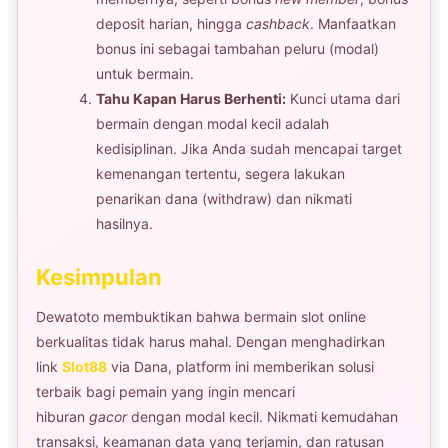
deposit harian, hingga
cashback
. Manfaatkan
bonus ini sebagai tambahan peluru (modal)
untuk bermain.
Tahu Kapan Harus Berhenti:
Kunci utama dari
bermain dengan modal kecil adalah
kedisiplinan. Jika Anda sudah mencapai target
kemenangan tertentu, segera lakukan
penarikan dana (withdraw) dan nikmati
hasilnya.
Kesimpulan
Dewatoto membuktikan bahwa bermain slot online
berkualitas tidak harus mahal. Dengan menghadirkan
link
Slot88
via Dana, platform ini memberikan solusi
terbaik bagi pemain yang ingin mencari
hiburan
gacor
dengan modal kecil. Nikmati kemudahan
transaksi, keamanan data yang terjamin, dan ratusan