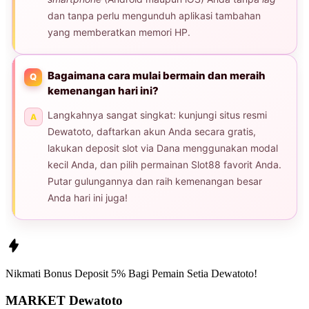
dan tanpa perlu mengunduh aplikasi tambahan
yang memberatkan memori HP.
Bagaimana cara mulai bermain dan meraih
kemenangan hari ini?
Langkahnya sangat singkat: kunjungi situs resmi
Dewatoto, daftarkan akun Anda secara gratis,
lakukan deposit slot via Dana menggunakan modal
kecil Anda, dan pilih permainan Slot88 favorit Anda.
Putar gulungannya dan raih kemenangan besar
Anda hari ini juga!
Nikmati
Bonus Deposit 5%
Bagi Pemain Setia
Dewatoto!
MARKET Dewatoto