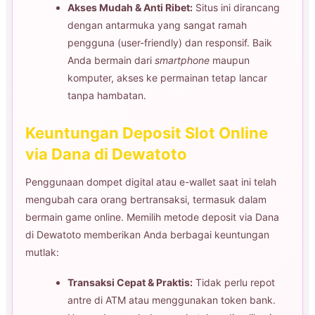
Akses Mudah & Anti Ribet:
Situs ini dirancang
dengan antarmuka yang sangat ramah
pengguna (user-friendly) dan responsif. Baik
Anda bermain dari
smartphone
maupun
komputer, akses ke permainan tetap lancar
tanpa hambatan.
Keuntungan Deposit Slot Online
via Dana di Dewatoto
Penggunaan dompet digital atau e-wallet saat ini telah
mengubah cara orang bertransaksi, termasuk dalam
bermain game online. Memilih metode deposit via Dana
di Dewatoto memberikan Anda berbagai keuntungan
mutlak:
Transaksi Cepat & Praktis:
Tidak perlu repot
antre di ATM atau menggunakan token bank.