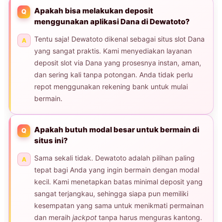
Apakah bisa melakukan deposit
menggunakan aplikasi Dana di Dewatoto?
Tentu saja! Dewatoto dikenal sebagai situs slot Dana
yang sangat praktis. Kami menyediakan layanan
deposit slot via Dana yang prosesnya instan, aman,
dan sering kali tanpa potongan. Anda tidak perlu
repot menggunakan rekening bank untuk mulai
bermain.
Apakah butuh modal besar untuk bermain di
situs ini?
Sama sekali tidak. Dewatoto adalah pilihan paling
tepat bagi Anda yang ingin bermain dengan modal
kecil. Kami menetapkan batas minimal deposit yang
sangat terjangkau, sehingga siapa pun memiliki
kesempatan yang sama untuk menikmati permainan
dan meraih
jackpot
tanpa harus menguras kantong.