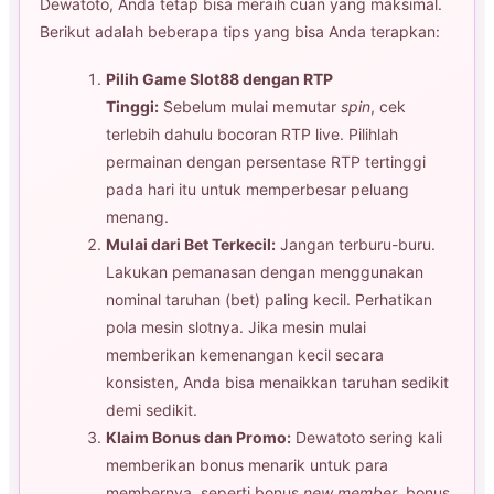
Dewatoto, Anda tetap bisa meraih cuan yang maksimal.
Berikut adalah beberapa tips yang bisa Anda terapkan:
Pilih Game Slot88 dengan RTP
Tinggi:
Sebelum mulai memutar
spin
, cek
terlebih dahulu bocoran RTP live. Pilihlah
permainan dengan persentase RTP tertinggi
pada hari itu untuk memperbesar peluang
menang.
Mulai dari Bet Terkecil:
Jangan terburu-buru.
Lakukan pemanasan dengan menggunakan
nominal taruhan (bet) paling kecil. Perhatikan
pola mesin slotnya. Jika mesin mulai
memberikan kemenangan kecil secara
konsisten, Anda bisa menaikkan taruhan sedikit
demi sedikit.
Klaim Bonus dan Promo:
Dewatoto sering kali
memberikan bonus menarik untuk para
membernya, seperti bonus
new member
, bonus