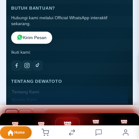
BUTUH BANTUAN?
Hubungi kami melalui Official WhatsApp interaktif
sekarang.
Kirim Pesan
Ikuti kami:
TENTANG DEWATOTO
Tentang Kami
Kontak Kami
Lokasi Toko
Beli Sekarang
FAQ
Rp 20.789.000
DEWATOTO �
2026
PT MBG. All rights reserved.
PT-TERNAK-BOLA
BUKTI
Live
BONUS
TELEGRAM
Daftar
KEMENANGAN
Chat
INFORMASI
Home