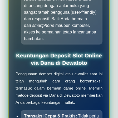
dirancang dengan antarmuka yang
sangat ramah pengguna (user-friendly)
dan responsif. Baik Anda bermain
dari
smartphone
maupun komputer,
akses ke permainan tetap lancar tanpa
hambatan.
Keuntungan Deposit Slot Online
via Dana di Dewatoto
Penggunaan dompet digital atau e-wallet saat ini
telah mengubah cara orang bertransaksi,
termasuk dalam bermain game online. Memilih
metode deposit via Dana di Dewatoto memberikan
Anda berbagai keuntungan mutlak:
Transaksi Cepat & Praktis:
Tidak perlu