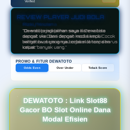
Verified
REVIEW PLAYER JUDI BOLA
Rizal Farizan
"Dewatoto jadi pilihan saya karena bisa
deposit via Dana dengan modal kecil. Cocok
banget buat yang mau coba slot tanpa harus
keluar banyak uang."
PROMO & FITUR DEWATOTO
Odds Even
Over Under
Tebak Score
DEWATOTO : Link Slot88
Gacor BO Slot Online Dana
Modal Efisien