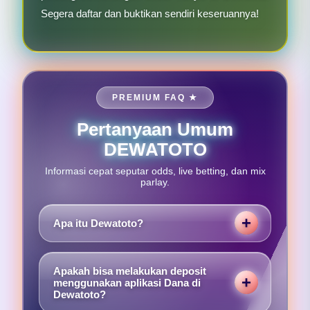
Segera daftar dan buktikan sendiri keseruannya!
PREMIUM FAQ ★
Pertanyaan Umum
DEWATOTO
Informasi cepat seputar odds, live betting, dan mix
parlay.
Apa itu Dewatoto?
Dewatoto adalah penyedia link Slot88 online
gacor terpercaya yang menghadirkan ratusan
Apakah bisa melakukan deposit
permainan slot berkualitas. Kami berkomitmen
menggunakan aplikasi Dana di
Dewatoto?
memberikan platform bermain yang sangat